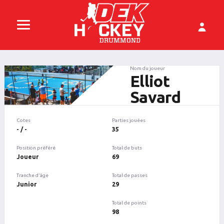
Nom du joueur
Elliot
Savard
Cotes
Parties jouées
- / -
35
Position préféré
Total de buts
Joueur
69
Tranche d'âge
Total de passes
Junior
29
Total de points
98