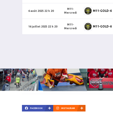
M11-
M11-GOLD-6
6 août 2025 22 h 20
Mercredi
M11-
M11-GOLD-6
16 juillet 2025 22 h 20
Mercredi
FACEBOOK
INSTAGRAM