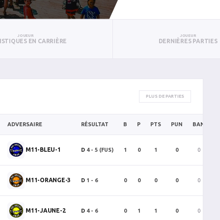
JOUEUR
JOUEUR
ISTIQUES EN CARRIÈRE
DERNIÈRES PARTIES
PLUS DE PARTIES
ADVERSAIRE
RÉSULTAT
B
P
PTS
PUN
BAN
P
M11-BLEU-1
D
4 - 5
(FUS)
1
0
1
0
0
M11-ORANGE-3
D
1 - 6
0
0
0
0
0
M11-JAUNE-2
D
4 - 6
0
1
1
0
0