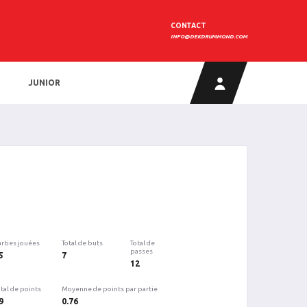
CONTACT
INFO@DEKDRUMMOND.COM
JUNIOR
arties jouées
Total de buts
Total de
passes
5
7
12
tal de points
Moyenne de points par partie
9
0.76