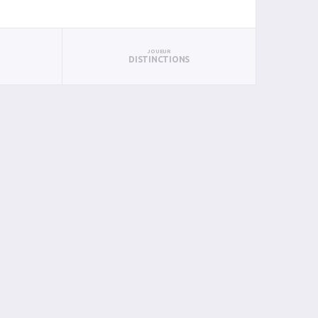
JOUEUR
DISTINCTIONS
AN
BIN
PIN
0
0
0
0
0
0
0
0
0