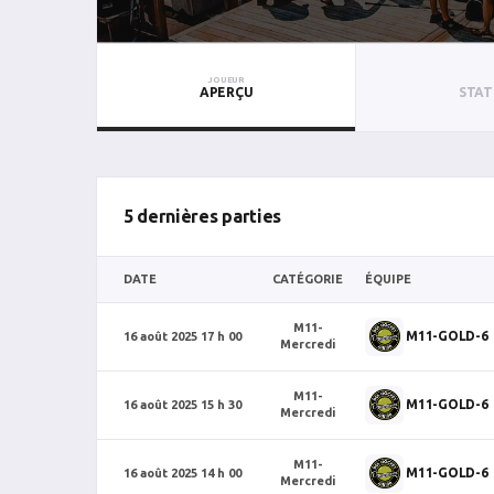
JOUEUR
APERÇU
STAT
5 dernières parties
DATE
CATÉGORIE
ÉQUIPE
M11-
M11-GOLD-6
16 août 2025 17 h 00
Mercredi
M11-
M11-GOLD-6
16 août 2025 15 h 30
Mercredi
M11-
M11-GOLD-6
16 août 2025 14 h 00
Mercredi