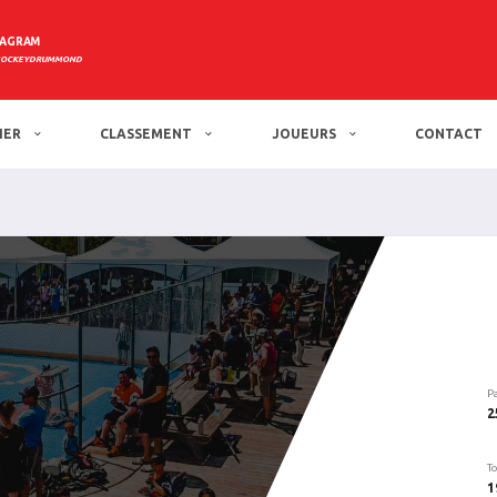
TAGRAM
HOCKEYDRUMMOND
IER
CLASSEMENT
JOUEURS
CONTACT
P
2
To
1