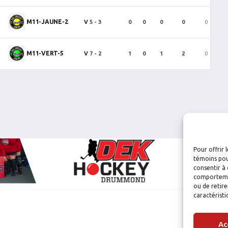
M11-JAUNE-2
V
5 - 3
0
0
0
0
0
M11-VERT-5
V
7 - 2
1
0
1
2
0
Pour offrir 
témoins pou
consentir à 
comportement
ou de retire
caractéristi
Ac