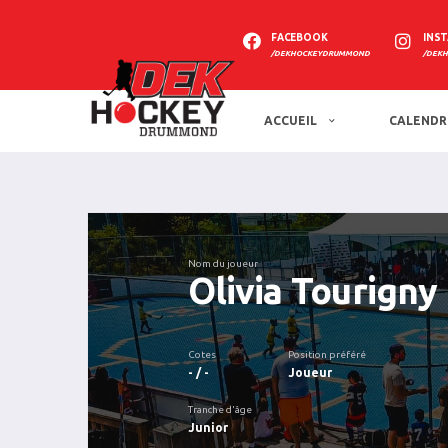
FACEBOOK
INS
/DEKHOCKEYDRUMMOND
/DEK
ACCUEIL
CALENDR
Nom du joueur
Olivia Tourigny
Cotes
Position préféré
- / -
Joueur
Tranche d'âge
Junior