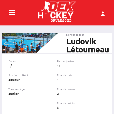
Nom du joueur
Ludovik
Létourneau
Cotes
Parties jouées
- / -
11
Position préféré
Total de buts
Joueur
1
Tranche d'âge
Total de passes
Junior
2
Total de points
3