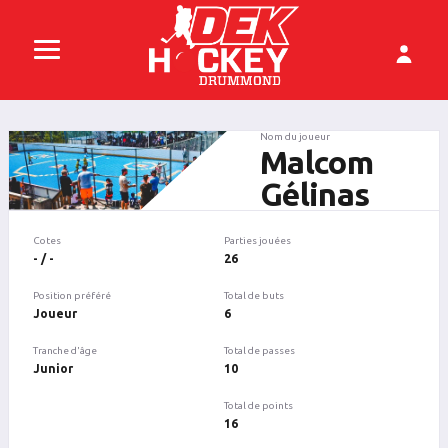
Nom du joueur
Malcom
Gélinas
Cotes
Parties jouées
- / -
26
Position préféré
Total de buts
Joueur
6
Tranche d'âge
Total de passes
Junior
10
Total de points
16