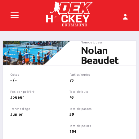
Nom du joueur
Nolan
Beaudet
Cotes
Parties jouées
- / -
75
Position préféré
Total de buts
Joueur
45
Tranche d'âge
Total de passes
Junior
59
Total de points
104