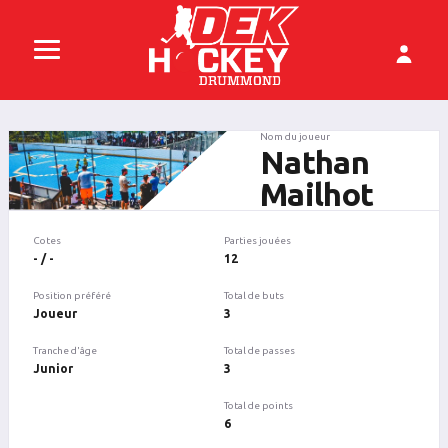
Nom du joueur
Nathan
Mailhot
Cotes
Parties jouées
- / -
12
Position préféré
Total de buts
Joueur
3
Tranche d'âge
Total de passes
Junior
3
Total de points
6