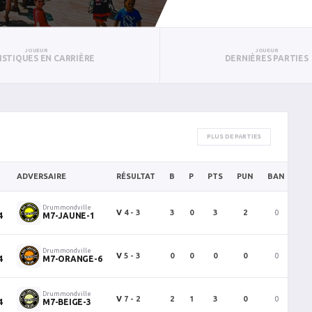
JOUEUR
JOUEUR
ISTIQUES EN CARRIÈRE
DERNIÈRES PARTIES
PLUS DE PARTIES
ADVERSAIRE
RÉSULTAT
B
P
PTS
PUN
BAN
PA
Drummondville
V
4 - 3
3
0
3
2
0
0
4
M7-JAUNE-1
Drummondville
V
5 - 3
0
0
0
0
0
0
4
M7-ORANGE-6
Drummondville
V
7 - 2
2
1
3
0
0
0
4
M7-BEIGE-3