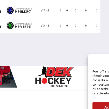
Drummondville
V
7 - 5
0
0
0
0
0
0
4
M7-BLEU-7
Drummondville
V
3 - 2
0
0
0
0
0
0
4
M7-VERT-5
Pour offrir 
témoins pou
consentir à 
comportement
ou de retire
caractéristi
Ac