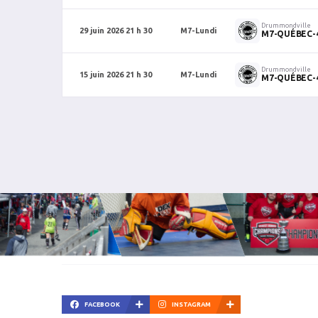
Drummondville
29 juin 2026 21 h 30
M7-Lundi
M7-QUÉBEC-
Drummondville
15 juin 2026 21 h 30
M7-Lundi
M7-QUÉBEC-
FACEBOOK
INSTAGRAM