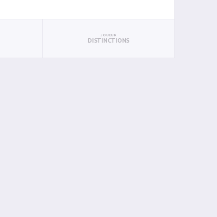
JOUEUR
DISTINCTIONS
N
BIN
PIN
0
0
0
0
0
0