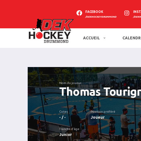
FACEBOOK
INS
/DEKHOCKEYDRUMMOND
/DEK
ACCUEIL
CALENDR
Nom du joueur
Thomas Tourig
Cotes
Position préféré
- / -
Joueur
Tranche d'âge
Junior