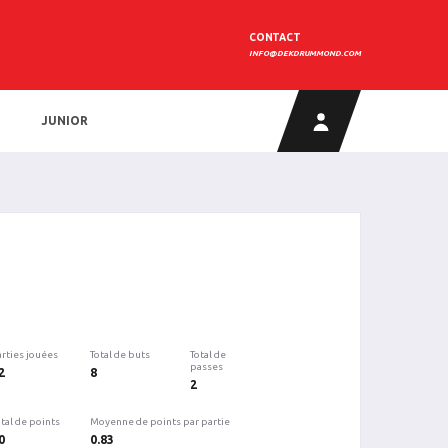
CONTACT
INFO@DEKDRUMMOND.COM
JUNIOR
arties jouées
Total de buts
Total de
passes
2
8
2
tal de points
Moyenne de points par partie
0
0.83