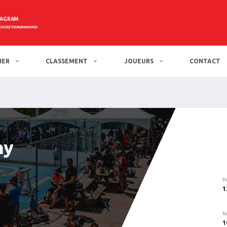
TAGRAM
HOCKEYDRUMMOND
IER
CLASSEMENT
JOUEURS
CONTACT
ny
P
1
To
1