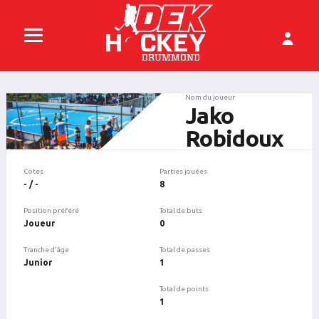
Nom du joueur
Jako
Robidoux
Cotes
Parties jouées
- / -
8
Position préféré
Total de buts
Joueur
0
Tranche d'âge
Total de passes
Junior
1
Total de points
1