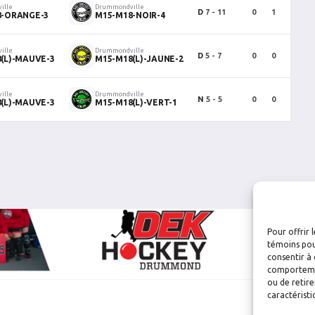
ille
Drummondville
D
7 - 11
0
1
1
8-ORANGE-3
M15-M18-NOIR-4
ille
Drummondville
D
5 - 7
0
0
0
(L)-MAUVE-3
M15-M18(L)-JAUNE-2
ille
Drummondville
N
5 - 5
0
0
0
(L)-MAUVE-3
M15-M18(L)-VERT-1
Pour offrir 
témoins pou
consentir à 
comportement
ou de retire
caractéristi