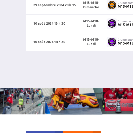
M15-M18-
Drummondv
29 septembre 2024 20 h 15
M15-M1
Dimanche
M15-M18-
Drummondv
10 août 2024 15 h 30
M15-M18
Lundi
M15-M18-
Drummondv
10 août 2024 14 h 30
M15-M18
Lundi