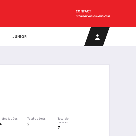
CONTACT
INFO@DEKDRUMMOND.COM
JUNIOR
arties jouées
Total de buts
Total de
passes
4
5
7