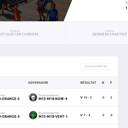
To
1
JOUEUR
JOUEUR
ISTIQUES EN CARRIÈRE
DERNIÈRES PARTIES
PLUS DE PARTIES
ADVERSAIRE
RÉSULTAT
B
P
PTS
ille
Drummondville
V
10 - 5
0
2
2
8-ORANGE-3
M15-M18-NOIR-4
ille
Drummondville
V
7 - 4
0
0
0
8-ORANGE-3
M15-M18-VERT-1