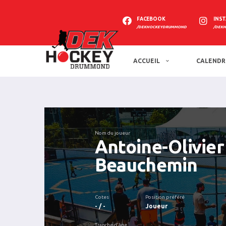
FACEBOOK
INS
/DEKHOCKEYDRUMMOND
/DEK
ACCUEIL
CALENDR
Nom du joueur
Antoine-Olivier
Beauchemin
Cotes
Position préféré
- / -
Joueur
Tranche d'âge