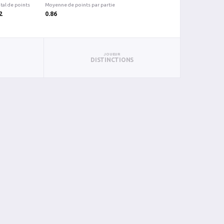
tal de points
Moyenne de points par partie
2
0.86
JOUEUR
DISTINCTIONS
PUN
BAN
PAN
BIN
PIN
0
0
0
0
0
0
0
0
0
0