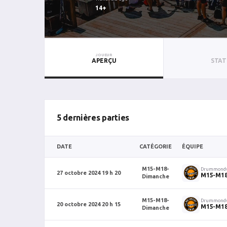
14+
JOUEUR
APERÇU
STAT
5 dernières parties
DATE
CATÉGORIE
ÉQUIPE
M15-M18-
Drummondv
27 octobre 2024 19 h 20
M15-M1
Dimanche
M15-M18-
Drummondv
20 octobre 2024 20 h 15
M15-M1
Dimanche