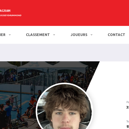
TAGRAM
HOCKEYDRUMMOND
IER
CLASSEMENT
JOUEURS
CONTACT
P
3
To
9