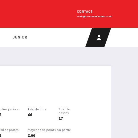
CONTACT
INFO@DEKDRUMMOND.COM
JUNIOR
arties jouées
Total de buts
Total de
passes
5
66
27
tal de points
Moyenne de points par partie
3
2.66