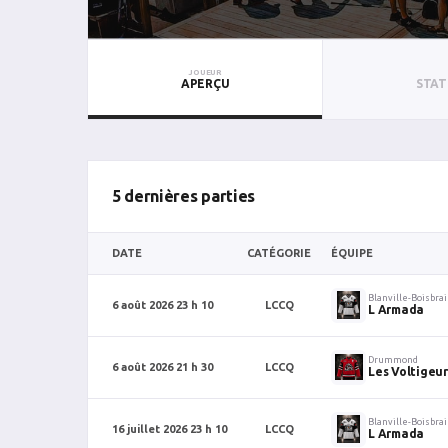
JOUEUR
APERÇU
STAT
5 dernières parties
DATE
CATÉGORIE
ÉQUIPE
Blanville-Boisbra
6 août 2026 23 h 10
LCCQ
L Armada
Drummond
6 août 2026 21 h 30
LCCQ
Les Voltigeur
Blanville-Boisbra
16 juillet 2026 23 h 10
LCCQ
L Armada