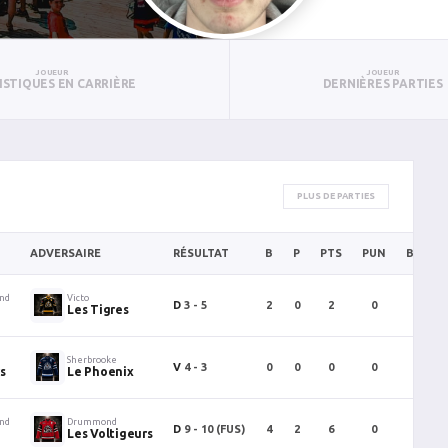
JOUEUR
JOUEUR
ISTIQUES EN CARRIÈRE
DERNIÈRES PARTIES
PLUS DE PARTIES
ADVERSAIRE
RÉSULTAT
B
P
PTS
PUN
BAN
ind
Victo
D
3 - 5
2
0
2
0
1
Les Tigres
Sherbrooke
V
4 - 3
0
0
0
0
0
s
Le Phoenix
ind
Drummond
D
9 - 10
(FUS)
4
2
6
0
0
Les Voltigeurs