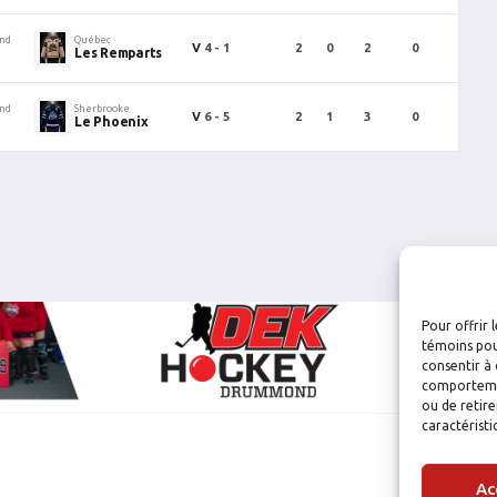
ind
Québec
V
4 - 1
2
0
2
0
0
Les Remparts
ind
Sherbrooke
V
6 - 5
2
1
3
0
2
Le Phoenix
Pour offrir 
témoins pou
consentir à 
comportement
ou de retire
caractéristi
Ac