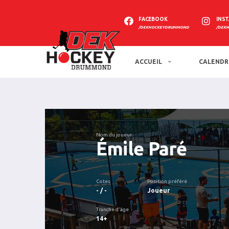
FACEBOOK
INS
/DEKHOCKEYDRUMMOND
/DEK
ACCUEIL
CALENDR
Nom du joueur
Émile Paré
Cotes
Position préféré
- / -
Joueur
Tranche d'âge
14+