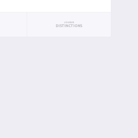
JOUEUR
DISTINCTIONS
PAN
BIN
PIN
0
0
0
0
0
0
0
0
0