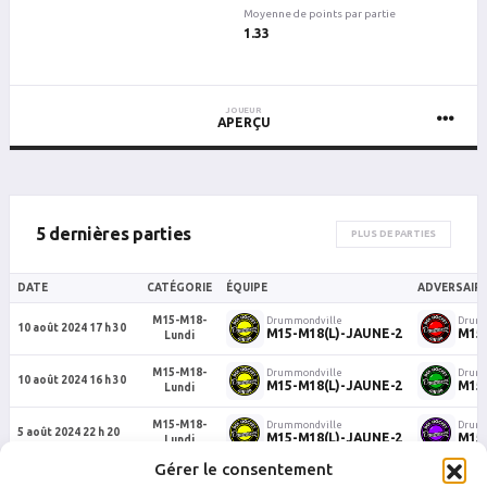
Moyenne de points par partie
1.33
JOUEUR
APERÇU
5 dernières parties
PLUS DE PARTIES
DATE
CATÉGORIE
ÉQUIPE
ADVERSAIR
M15-M18-
Drummondville
Drumm
10 août 2024 17 h 30
M15-M18(L)-JAUNE-2
M15
Lundi
M15-M18-
Drummondville
Drumm
10 août 2024 16 h 30
M15-M18(L)-JAUNE-2
M15
Lundi
M15-M18-
Drummondville
Drumm
5 août 2024 22 h 20
M15-M18(L)-JAUNE-2
M15
Lundi
Gérer le consentement
M15-M18-
Drummondville
Drumm
15 juillet 2024 21 h 30