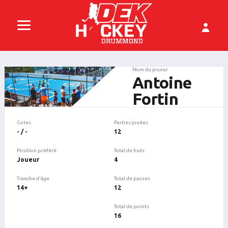
Nom du joueur
Antoine
Fortin
Cotes
Parties jouées
- / -
12
Position préféré
Total de buts
Joueur
4
Tranche d'âge
Total de passes
14+
12
Total de points
16