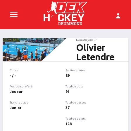
Nom du joueur
Olivier
Letendre
Cotes
Parties jouées
- / -
89
Position préféré
Total de buts
Joueur
91
Tranche d'âge
Total de passes
Junior
37
Total de points
128