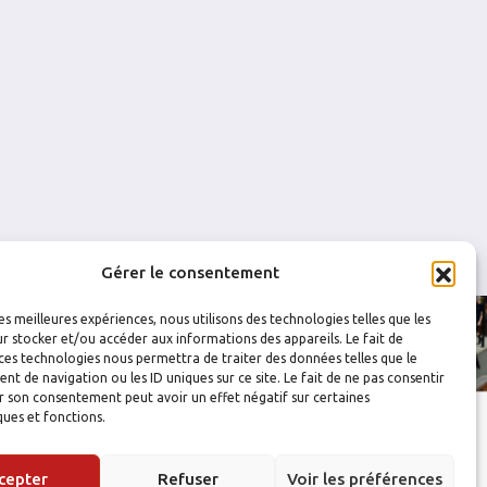
0
0
0
0
0
0
0
0
Gérer le consentement
les meilleures expériences, nous utilisons des technologies telles que les
r stocker et/ou accéder aux informations des appareils. Le fait de
ces technologies nous permettra de traiter des données telles que le
 de navigation ou les ID uniques sur ce site. Le fait de ne pas consentir
r son consentement peut avoir un effet négatif sur certaines
ques et fonctions.
cepter
Refuser
Voir les préférences