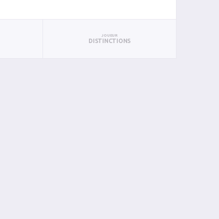
JOUEUR
DISTINCTIONS
BAN
PAN
BIN
PIN
0
0
0
0
0
0
0
0
0
0
0
0