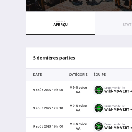
JOUEUR
APERÇU
STAT
5 dernières parties
DATE
CATÉGORIE
ÉQUIPE
M9-Novice
Drummondville
9 août 2025 19 h 00
Wild-M9-VERT-
AA
M9-Novice
Drummondville
9 août 2025 17 h 30
Wild-M9-VERT-
AA
M9-Novice
Drummondville
9 août 2025 16 h 00
Wild-M9-VERT-
AA