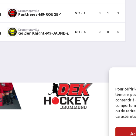
Drummondville
V
3 - 1
0
1
1
0
4
Panthères-M9-ROUGE-1
Drummondville
D
1 - 4
0
0
0
0
4
Golden Knight-M9-JAUNE-2
Pour offrir 
témoins pou
consentir à 
comportement
ou de retire
caractéristi
Ac