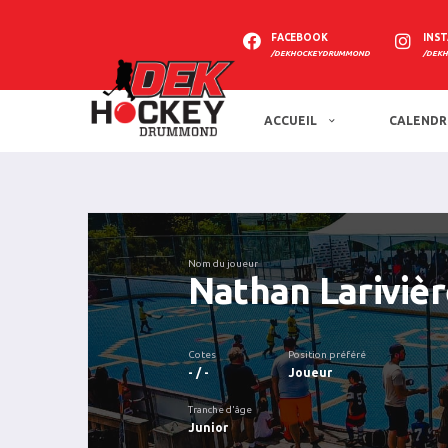
FACEBOOK
INS
/DEKHOCKEYDRUMMOND
/DEK
ACCUEIL
CALENDR
Nom du joueur
Nathan Larivièr
Cotes
Position préféré
- / -
Joueur
Tranche d'âge
Junior