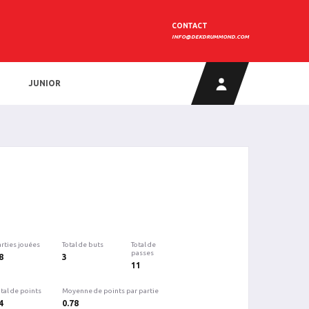
CONTACT
INFO@DEKDRUMMOND.COM
JUNIOR
arties jouées
Total de buts
Total de
passes
8
3
11
tal de points
Moyenne de points par partie
4
0.78