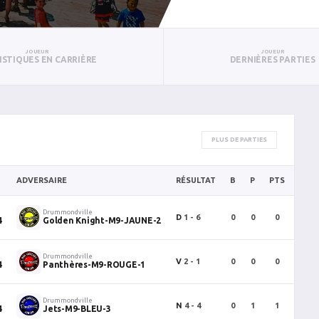
JOUEUR
JOUEUR
ISTIQUES EN CARRIÈRE
DERNIÈRES PARTIES
PLUS DE PARTIES
ADVERSAIRE
RÉSULTAT
B
P
PTS
PUN
Drummondville
D
1 - 6
0
0
0
0
4
Golden Knight-M9-JAUNE-2
Drummondville
V
2 - 1
0
0
0
0
4
Panthères-M9-ROUGE-1
Drummondville
N
4 - 4
0
1
1
2
4
Jets-M9-BLEU-3