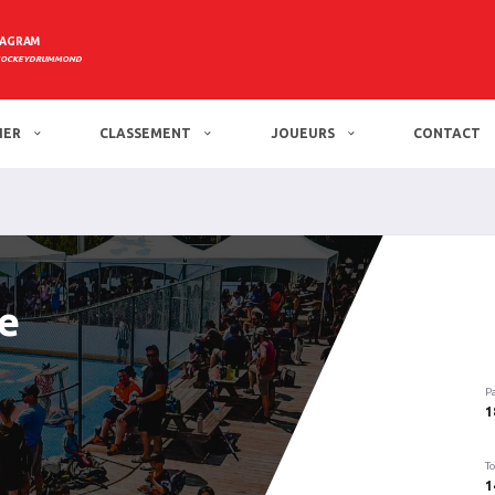
TAGRAM
HOCKEYDRUMMOND
IER
CLASSEMENT
JOUEURS
CONTACT
e
P
1
To
1