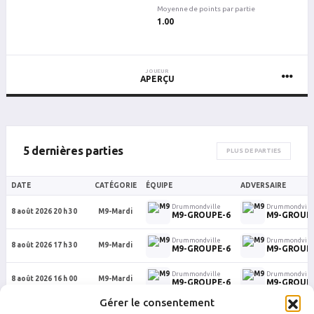
Moyenne de points par partie
1.00
JOUEUR
APERÇU
5 dernières parties
PLUS DE PARTIES
DATE
CATÉGORIE
ÉQUIPE
ADVERSAIRE
Drummondville
Drummondvill
8 août 2026 20 h 30
M9-Mardi
M9-GROUPE-6
M9-GROUP
Drummondville
Drummondvill
8 août 2026 17 h 30
M9-Mardi
M9-GROUPE-6
M9-GROUP
Drummondville
Drummondvill
8 août 2026 16 h 00
M9-Mardi
M9-GROUPE-6
M9-GROUP
Gérer le consentement
Drummondville
Drummondvill
4 août 2026 22 h 20
M9-Mardi