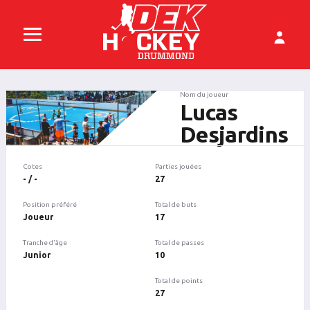
Nom du joueur
Lucas
Desjardins
Cotes
Parties jouées
- / -
27
Position préféré
Total de buts
Joueur
17
Tranche d'âge
Total de passes
Junior
10
Total de points
27