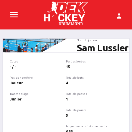
Nom du joueur
Sam Lussier
Cotes
Parties jouées
- / -
15
Position préféré
Total de buts
Joueur
4
Tranche d'âge
Total de passes
Junior
1
Total de points
5
Moyenne de points par partie
0.33