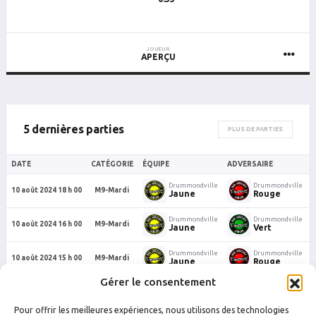
JOUEUR
APERÇU
5 dernières parties
PLUS DE PARTIES
DATE
CATÉGORIE
ÉQUIPE
ADVERSAIRE
Drummondville
Drummondville
10 août 2024 18 h 00
M9-Mardi
Jaune
Rouge
Drummondville
Drummondville
10 août 2024 16 h 00
M9-Mardi
Jaune
Vert
Drummondville
Drummondville
10 août 2024 15 h 00
M9-Mardi
Jaune
Rouge
Gérer le consentement
Drummondville
Drummondville
10 août 2024 14 h 00
M9-Mardi
Jaune
Bleu
Pour offrir les meilleures expériences, nous utilisons des technologies