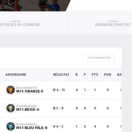
JOUEUR
JOUEUR
ISTIQUES EN CARRIÈRE
DERNIÈRES PARTIES
PLUS DE PARTIES
ADVERSAIRE
RÉSULTAT
B
P
PTS
PUN
BAN
Drummondville
D
4 - 15
0
1
1
0
0
M11-ORANGE-5
Drummondville
D
5 - 8
0
0
0
0
0
M11-BEIGE-4
Drummondville
V
6 - 2
1
3
4
0
0
M11-BLEU PÂLE-8