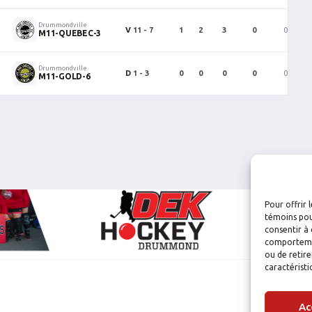
Drummondville
V
11 - 7
1
2
3
0
0
M11-QUEBEC-3
Drummondville
D
1 - 3
0
0
0
0
0
M11-GOLD-6
Pour offrir 
témoins pou
consentir à 
comportement
ou de retire
caractéristi
Ac