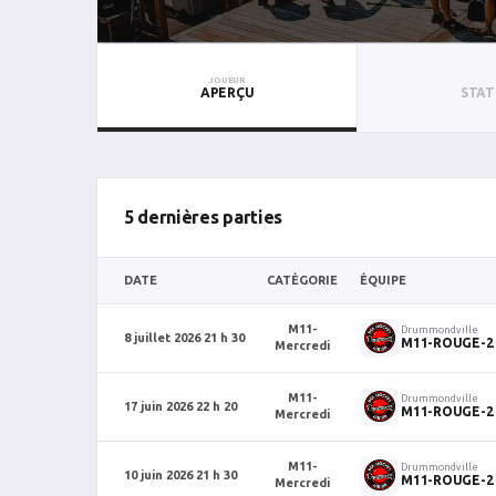
JOUEUR
APERÇU
STAT
5 dernières parties
DATE
CATÉGORIE
ÉQUIPE
M11-
Drummondville
8 juillet 2026 21 h 30
M11-ROUGE-2
Mercredi
M11-
Drummondville
17 juin 2026 22 h 20
M11-ROUGE-2
Mercredi
M11-
Drummondville
10 juin 2026 21 h 30
M11-ROUGE-2
Mercredi