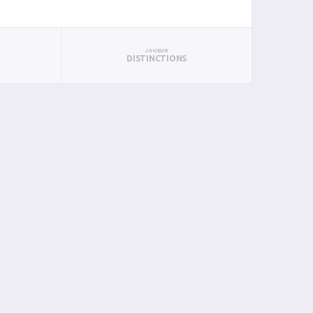
JOUEUR
DISTINCTIONS
PAN
BIN
PIN
0
0
0
0
0
0
0
0
0