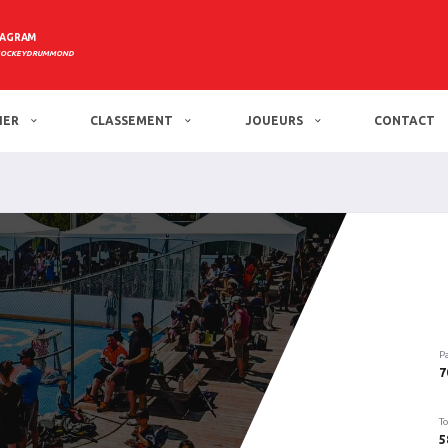
TAGRAM
HOCKEYDRUMMOND
IER
CLASSEMENT
JOUEURS
CONTACT
P
7
To
5