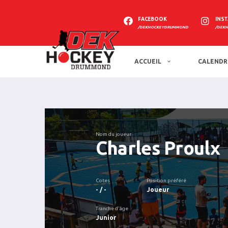
FACEBOOK
INS
/DEKHOCKEYDRUMMOND
/DEK
ACCUEIL
CALENDR
Nom du joueur
Charles Proulx
Cotes
Position préféré
- / -
Joueur
Tranche d'âge
Junior