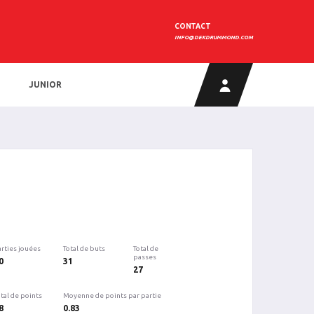
CONTACT
INFO@DEKDRUMMOND.COM
JUNIOR
arties jouées
Total de buts
Total de
passes
0
31
27
tal de points
Moyenne de points par partie
8
0.83