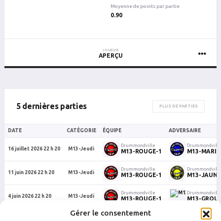
Moyenne de points par partie
0.90
JOUEUR
APERÇU
5 dernières parties
PLUS DE PARTIES
DATE
CATÉGORIE
ÉQUIPE
ADVERSAIRE
Drummondville
Drummondvill
16 juillet 2026 22 h 20
M13-Jeudi
M13-ROUGE-1
M13-MARIN
Drummondville
Drummondvill
11 juin 2026 22 h 20
M13-Jeudi
M13-ROUGE-1
M13-JAUNE
Drummondville
Drummondvill
4 juin 2026 22 h 20
M13-Jeudi
M13-ROUGE-1
M13-GROUP
Gérer le consentement
Drummondville
Drummondvill
28 mai 2026 21 h 30
M13-Jeudi