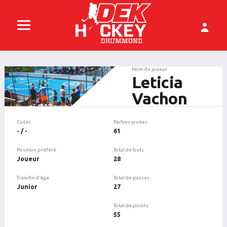
Nom du joueur
Leticia
Vachon
Cotes
Parties jouées
- / -
61
Position préféré
Total de buts
Joueur
28
Tranche d'âge
Total de passes
Junior
27
Total de points
55