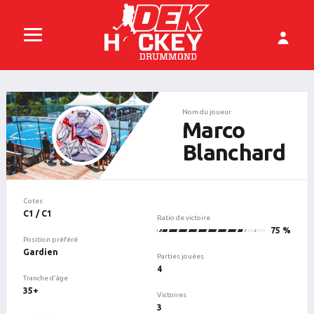
Nom du joueur
Marco
Blanchard
Cotes
C1 / C1
Ratio de victoire
3
75 %
Position préféré
Gardien
Parties jouées
4
Tranche d'âge
35+
Victoires
3