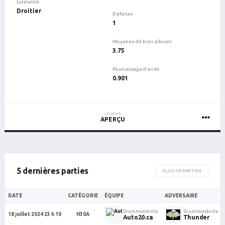
Latéralité
Droitier
Défaites
1
Moyenne de buts alloués
3.75
Pourcentage d'arrêt
0.901
JOUEUR
APERÇU
5 dernières parties
PLUS DE PARTIES
DATE
CATÉGORIE
ÉQUIPE
ADVERSAIRE
Drummondville
Drummondville
18 juillet 2024 23 h 10
H30A
Auto20.ca
Thunder