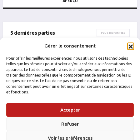
APERÇU
5 dernières parties
PLUS DE PARTIES
Gérer le consentement
DATE
CATÉGORIE
ÉQUIPE
ADVERSAIRE
RÉSULTAT
B
P
PTS
PUN
B
Pour offrir les meilleures expériences, nous utilisons des technologies
telles que les témoins pour stocker et/ou accéder aux informations des
appareils. Le fait de consentir à ces technologies nous permettra de
traiter des données telles que le comportement de navigation ou les ID
uniques sur ce site. Le fait de ne pas consentir ou de retirer son
consentement peut avoir un effet négatif sur certaines caractéristiques
et fonctions.
Accepter
Refuser
Voir les préférences
FACEBOOK
INSTAGRAM