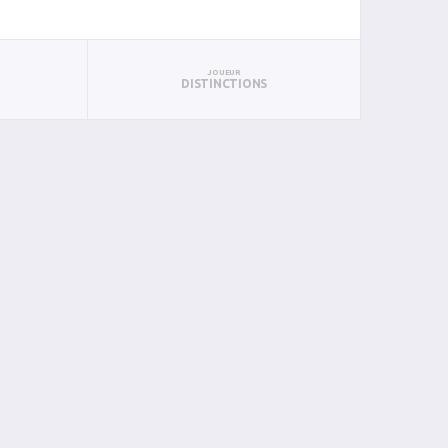
JOUEUR
DISTINCTIONS
N
BIN
PIN
0
0
0
0
0
0