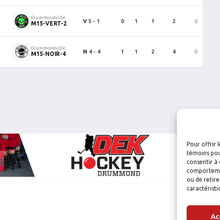
Drummondville
V
5 - 1
0
1
1
2
0
0
M15-VERT-2
Drummondville
N
4 - 4
1
1
2
4
0
0
M15-NOIR-4
Pour offrir 
témoins pou
consentir à 
comportement
ou de retire
caractéristi
Ac