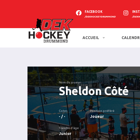
FACEBOOK
INS
/DEKHOCKEYDRUMMOND
/DEK
ACCUEIL
CALENDR
Nom du joueur
Sheldon Côté
Cotes
Position préféré
- / -
Joueur
Tranche d'âge
Junior