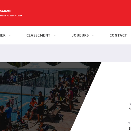
TAGRAM
HOCKEYDRUMMOND
IER
CLASSEMENT
JOUEURS
CONTACT
P
6
To
6