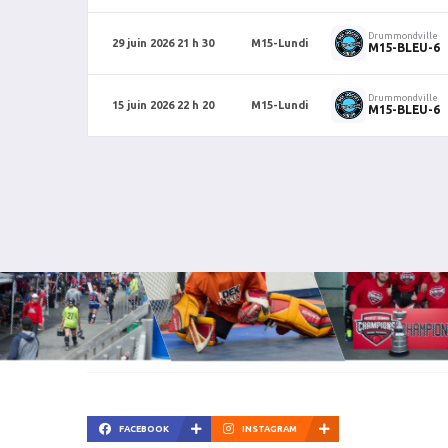
Drummondville
29 juin 2026 21 h 30
M15-Lundi
M15-BLEU-6
Drummondville
15 juin 2026 22 h 20
M15-Lundi
M15-BLEU-6
FACEBOOK
INSTAGRAM