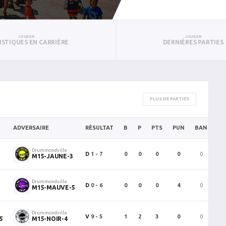
JOUEUR
JOUEUR
ISTIQUES EN CARRIÈRE
DERNIÈRES PARTIES
PLUS DE PARTIES
ADVERSAIRE
RÉSULTAT
B
P
PTS
PUN
BAN
PA
Drummondville
D
1 - 7
0
0
0
0
0
0
M15-JAUNE-3
Drummondville
D
0 - 6
0
0
0
4
0
0
M15-MAUVE-5
Drummondville
V
9 - 5
1
2
3
0
0
0
5
M15-NOIR-4