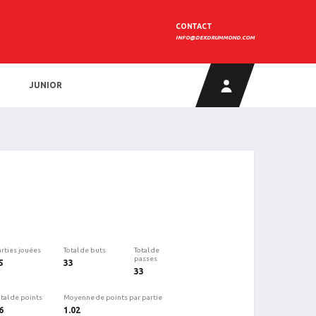
CONTACT
INFO@DEKDRUMMOND.COM
JUNIOR
arties jouées
Total de buts
Total de
passes
5
33
33
tal de points
Moyenne de points par partie
6
1.02