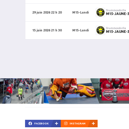
Drummondville
29 juin 2026 22 h 20
M15-Lundi
M15-JAUNE-
Drummondville
15 juin 2026 21 h 30
M15-Lundi
M15-JAUNE-
FACEBOOK
INSTAGRAM