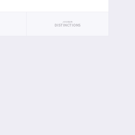
JOUEUR
DISTINCTIONS
AN
BIN
PIN
0
0
0
0
0
0
0
0
0