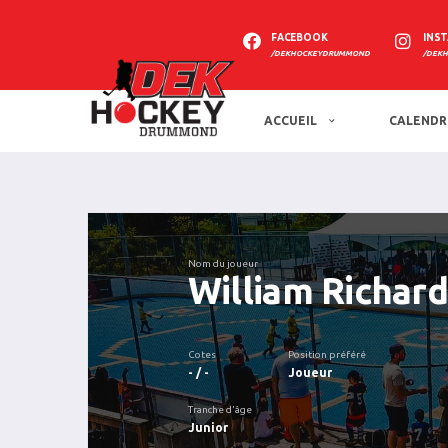
FACEBOOK
INS
/DEKHOCKEYDRUMMOND
/DEK
ACCUEIL
CALENDR
Nom du joueur
William Richar
Cotes
Position préféré
- / -
Joueur
Tranche d'âge
Junior