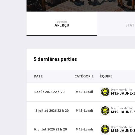
JOUEUR
APERÇU
STAT
5 dernières parties
DATE
CATÉGORIE
ÉQUIPE
Drummondville
3 août 2026 22 h 20
M15-Lundi
M15-JAUNE-
Drummondville
13 juillet 2026 22 h 20
M15-Lundi
M15-JAUNE-
Drummondville
6 juillet 2026 22 h 20
M15-Lundi
M15-JAUNE-