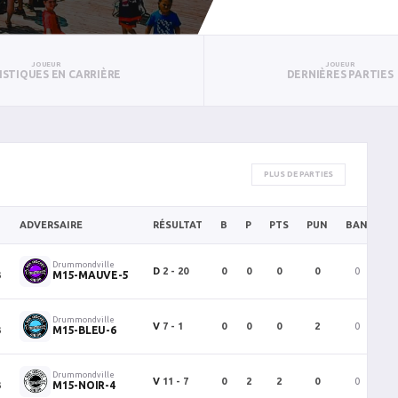
JOUEUR
JOUEUR
ISTIQUES EN CARRIÈRE
DERNIÈRES PARTIES
PLUS DE PARTIES
ADVERSAIRE
RÉSULTAT
B
P
PTS
PUN
BAN
P
Drummondville
D
2 - 20
0
0
0
0
0
3
M15-MAUVE-5
Drummondville
V
7 - 1
0
0
0
2
0
3
M15-BLEU-6
Drummondville
V
11 - 7
0
2
2
0
0
3
M15-NOIR-4