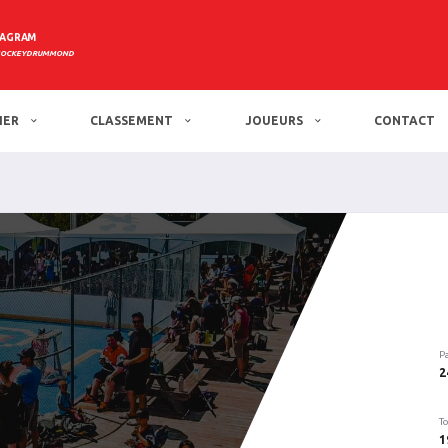
TAGRAM
HOCKEYDRUMMOND
IER
CLASSEMENT
JOUEURS
CONTACT
d
P
2
To
1