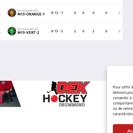
Drummondville
V
12 - 1
0
0
0
0
0
3
M15-ORANGE-1
Drummondville
V
13 - 5
2
0
2
0
0
3
M15-VERT-2
Pour offrir 
témoins pou
consentir à 
comportement
ou de retire
caractéristi
Ac