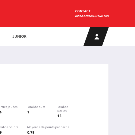
CONTACT
INFO@DEKDRUMMOND.COM
JUNIOR
arties jouées
Total de buts
Total de
passes
4
7
12
tal de points
Moyenne de points par partie
9
0.79