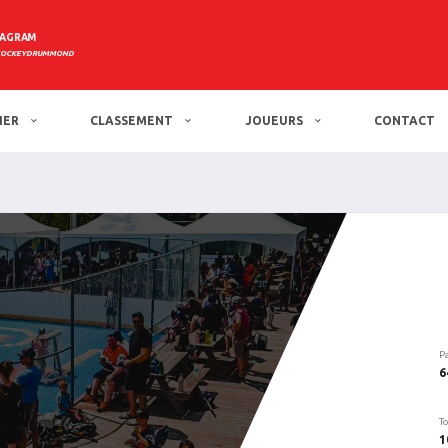
TAGRAM
HOCKEYDRUMMOND
IER
CLASSEMENT
JOUEURS
CONTACT
P
6
To
1