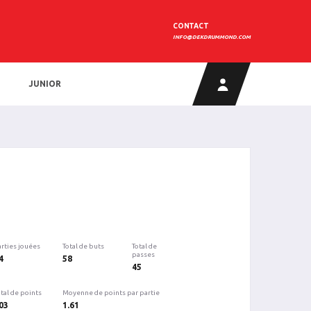
CONTACT
INFO@DEKDRUMMOND.COM
JUNIOR
arties jouées
Total de buts
Total de
passes
4
58
45
tal de points
Moyenne de points par partie
03
1.61