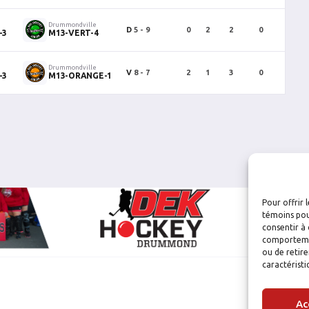
Drummondville
D
5 - 9
0
2
2
0
0
-3
M13-VERT-4
Drummondville
V
8 - 7
2
1
3
0
0
-3
M13-ORANGE-1
Pour offrir 
témoins pou
consentir à 
comportement
ou de retire
caractéristi
Ac