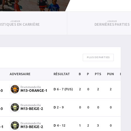
JOUEUR
JOUEUR
ISTIQUES EN CARRIÈRE
DERNIÈRES PARTIES
PLUS DE PARTIES
ADVERSAIRE
RÉSULTAT
B
P
PTS
PUN
BAN
Drummondville
D
6 - 7
(FUS)
2
0
2
2
0
-3
M13-ORANGE-1
Drummondville
D
2 - 9
0
0
0
0
0
-3
M13-BEIGE-2
Drummondville
D
4 - 12
1
2
3
0
0
-1
M13-BEIGE-2