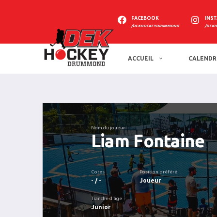
FACEBOOK
INS
/DEKHOCKEYDRUMMOND
/DEK
ACCUEIL
CALENDR
Nom du joueur
Liam Fontaine
Cotes
Position préféré
- / -
Joueur
Tranche d'âge
Junior