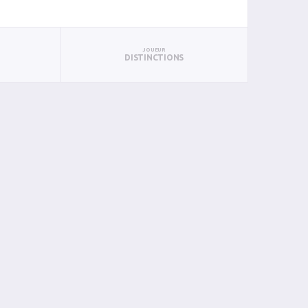
JOUEUR
DISTINCTIONS
PAN
BIN
PIN
0
0
0
0
0
0
0
0
0