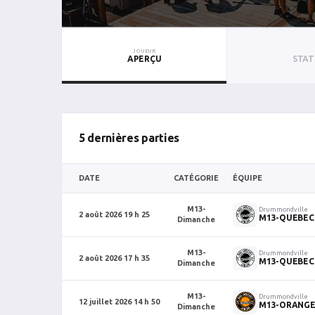
JOUEUR
APERÇU
STAT
5 dernières parties
DATE
CATÉGORIE
ÉQUIPE
M13-
Drummondville
2 août 2026 19 h 25
M13-QUEBEC
Dimanche
M13-
Drummondville
2 août 2026 17 h 35
M13-QUEBEC
Dimanche
M13-
Drummondville
12 juillet 2026 14 h 50
M13-ORANGE
Dimanche