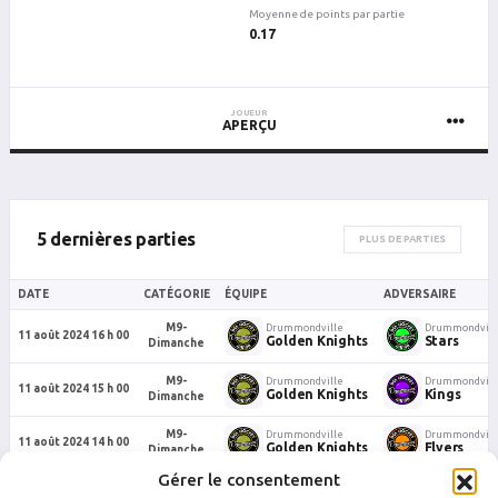
Moyenne de points par partie
0.17
JOUEUR
APERÇU
5 dernières parties
PLUS DE PARTIES
DATE
CATÉGORIE
ÉQUIPE
ADVERSAIRE
M9-
Drummondville
Drummondvill
11 août 2024 16 h 00
Golden Knights
Stars
Dimanche
M9-
Drummondville
Drummondvill
11 août 2024 15 h 00
Golden Knights
Kings
Dimanche
M9-
Drummondville
Drummondvill
11 août 2024 14 h 00
Golden Knights
Flyers
Dimanche
Gérer le consentement
M9-
Drummondville
Drummondvill
4 août 2024 15 h 30