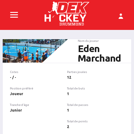
Nom du joueur
Eden
Marchand
Cotes
Parties jouées
- / -
12
Position préféré
Total de buts
Joueur
1
Tranche d'âge
Total de passes
Junior
1
Total de points
2