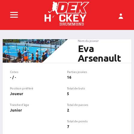
Nom du joueur
Eva
Arsenault
Cotes
Parties jouées
- / -
16
Position préféré
Total de buts
Joueur
5
Tranche d'âge
Total de passes
Junior
2
Total de points
7