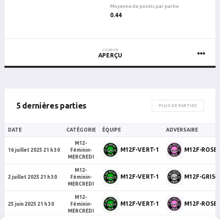
Moyenne de points par partie
0.44
JOUEUR
APERÇU
5 dernières parties
PLUS DE PARTIES
DATE
CATÉGORIE
ÉQUIPE
ADVERSAIRE
M12-
M12F-VERT-1
M12F-ROSE-
16 juillet 2025 21 h 30
Féminin-
MERCREDI
M12-
M12F-VERT-1
M12F-GRIS-
2 juillet 2025 21 h 30
Féminin-
MERCREDI
M12-
M12F-VERT-1
M12F-ROSE-
25 juin 2025 21 h 30
Féminin-
MERCREDI