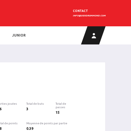
CONTACT
INFO@DEKDRUMMOND.COM
JUNIOR
arties jouées
Total de buts
Total de
passes
6
3
15
tal de points
Moyenne de points par partie
8
0.39