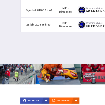
M11-
Drummondville
5 juillet 2026 16 h 40
M11-MARINE
Dimanche
M11-
Drummondville
28 juin 2026 16 h 40
M11-MARINE
Dimanche
FACEBOOK
INSTAGRAM