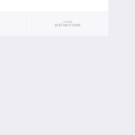
JOUEUR
DISTINCTIONS
PAN
BIN
PIN
0
0
0
0
0
0
0
0
0