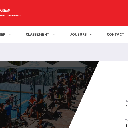
TAGRAM
HOCKEYDRUMMOND
IER
CLASSEMENT
JOUEURS
CONTACT
P
4
To
1