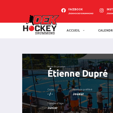
FACEBOOK
INS
/DEKHOCKEYDRUMMOND
/DEK
ACCUEIL
CALENDR
Nom du joueur
Étienne Dupré
Cotes
Position préféré
- / -
Joueur
Tranche d'âge
Junior