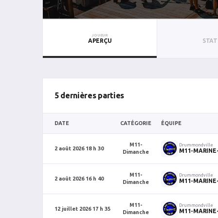
JOUEUR
APERÇU
STAT
5 dernières parties
DATE
CATÉGORIE
ÉQUIPE
M11-
Drummondville
2 août 2026 18 h 30
M11-MARINE
Dimanche
M11-
Drummondville
2 août 2026 16 h 40
M11-MARINE
Dimanche
M11-
Drummondville
12 juillet 2026 17 h 35
M11-MARINE
Dimanche