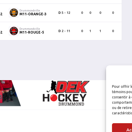
Drummondville
D
5 - 12
0
0
0
0
0
-2
M11-ORANGE-3
Drummondville
D
2 - 11
0
1
1
0
0
-2
M11-ROUGE-5
Pour offrir 
témoins pou
consentir à 
comportement
ou de retire
caractéristi
Ac