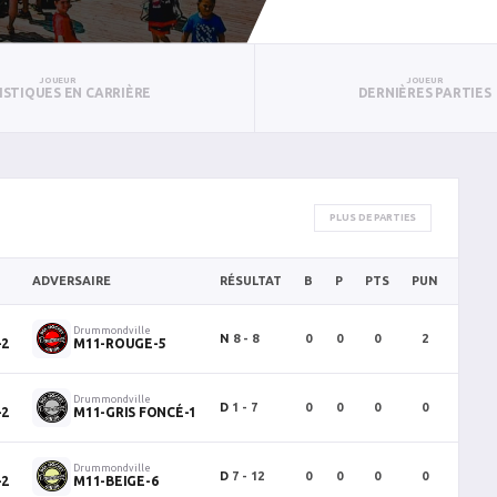
JOUEUR
JOUEUR
ISTIQUES EN CARRIÈRE
DERNIÈRES PARTIES
PLUS DE PARTIES
ADVERSAIRE
RÉSULTAT
B
P
PTS
PUN
BAN
Drummondville
N
8 - 8
0
0
0
2
0
-2
M11-ROUGE-5
Drummondville
D
1 - 7
0
0
0
0
0
-2
M11-GRIS FONCÉ-1
Drummondville
D
7 - 12
0
0
0
0
0
-2
M11-BEIGE-6