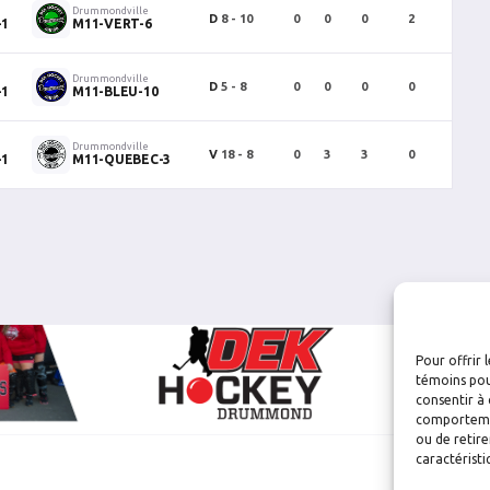
Drummondville
D
8 - 10
0
0
0
2
0
-1
M11-VERT-6
Drummondville
D
5 - 8
0
0
0
0
0
-1
M11-BLEU-10
Drummondville
V
18 - 8
0
3
3
0
0
-1
M11-QUEBEC-3
Pour offrir 
témoins pou
consentir à 
comportement
ou de retire
caractéristi