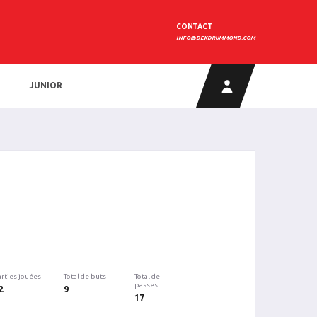
CONTACT
INFO@DEKDRUMMOND.COM
JUNIOR
arties jouées
Total de buts
Total de
passes
2
9
17