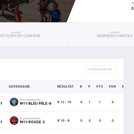
To
2
JOUEUR
JOUEUR
ISTIQUES EN CARRIÈRE
DERNIÈRES PARTIES
PLUS DE PARTIES
ADVERSAIRE
RÉSULTAT
B
P
PTS
PUN
BAN
Drummondville
V
12 - 10
0
1
1
0
0
-1
M11-BLEU PÂLE-8
Drummondville
V
10 - 8
0
0
0
0
0
-1
M11-ROUGE-2