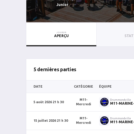
Junior
JOUEUR
APERÇU
STAT
5 dernières parties
DATE
CATÉGORIE
ÉQUIPE
M11-
Drummondville
5 août 2026 21 h 30
M11-MARINE
Mercredi
M11-
Drummondville
15 juillet 2026 21 h 30
M11-MARINE
Mercredi