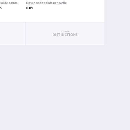
tal de points
Moyenne de points par partie
6
0.81
JOUEUR
DISTINCTIONS
PAN
BIN
PIN
0
0
0
0
0
0