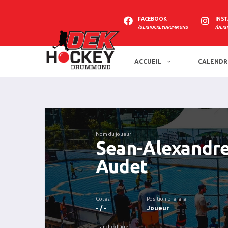
FACEBOOK
INS
/DEKHOCKEYDRUMMOND
/DEK
ACCUEIL
CALENDR
Nom du joueur
Sean-Alexandr
Audet
Cotes
Position préféré
- / -
Joueur
Tranche d'âge