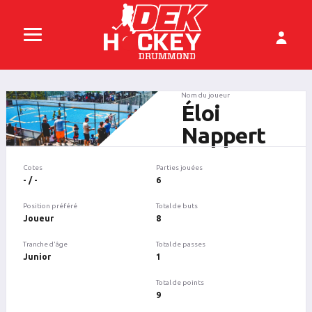
Nom du joueur
Éloi
Nappert
Cotes
Parties jouées
- / -
6
Position préféré
Total de buts
Joueur
8
Tranche d'âge
Total de passes
Junior
1
Total de points
9