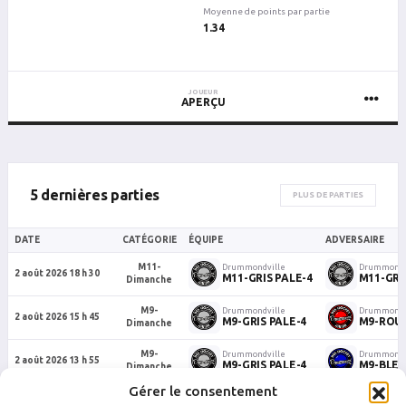
Moyenne de points par partie
1.34
JOUEUR
APERÇU
5 dernières parties
PLUS DE PARTIES
DATE
CATÉGORIE
ÉQUIPE
ADVERSAIRE
M11-
Drummondville
Drummondv
2 août 2026 18 h 30
M11-GRIS PALE-4
M11-GRI
Dimanche
M9-
Drummondville
Drummondv
2 août 2026 15 h 45
M9-GRIS PALE-4
M9-ROU
Dimanche
M9-
Drummondville
Drummondv
2 août 2026 13 h 55
M9-GRIS PALE-4
M9-BLEU
Dimanche
Gérer le consentement
M9-
Drummondville
Drummondv
12 juillet 2026 13 h 00