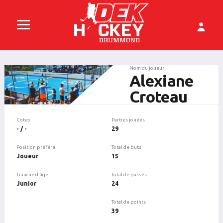
Nom du joueur
Alexiane
Croteau
Cotes
Parties jouées
- / -
29
Position préféré
Total de buts
Joueur
15
Tranche d'âge
Total de passes
Junior
24
Total de points
39