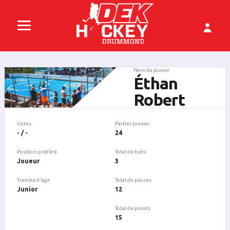
Nom du joueur
Éthan
Robert
Cotes
Parties jouées
- / -
24
Position préféré
Total de buts
Joueur
3
Tranche d'âge
Total de passes
Junior
12
Total de points
15