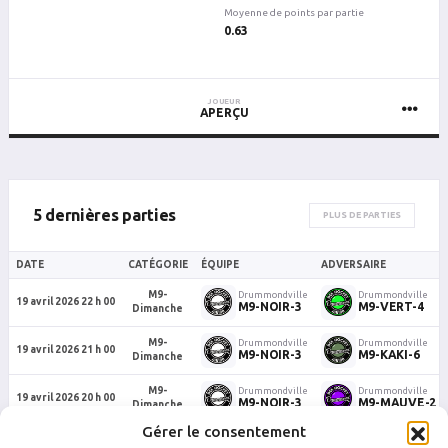
Moyenne de points par partie
0.63
JOUEUR
APERÇU
5 dernières parties
PLUS DE PARTIES
DATE
CATÉGORIE
ÉQUIPE
ADVERSAIRE
M9-
Drummondville
Drummondville
19 avril 2026 22 h 00
M9-NOIR-3
M9-VERT-4
Dimanche
M9-
Drummondville
Drummondville
19 avril 2026 21 h 00
M9-NOIR-3
M9-KAKI-6
Dimanche
M9-
Drummondville
Drummondville
19 avril 2026 20 h 00
M9-NOIR-3
M9-MAUVE-2
Dimanche
Gérer le consentement
M9-
Drummondville
Drummondville
19 avril 2026 18 h 30