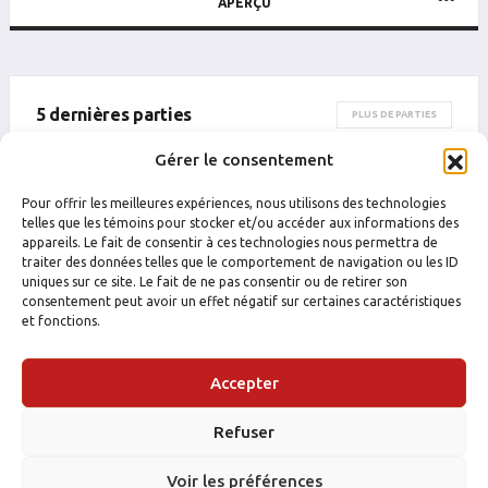
APERÇU
5 dernières parties
PLUS DE PARTIES
Gérer le consentement
DATE
CATÉGORIE
ÉQUIPE
ADVERSAIRE
RÉSULTAT
B
P
PTS
PUN
B
Pour offrir les meilleures expériences, nous utilisons des technologies
telles que les témoins pour stocker et/ou accéder aux informations des
appareils. Le fait de consentir à ces technologies nous permettra de
traiter des données telles que le comportement de navigation ou les ID
uniques sur ce site. Le fait de ne pas consentir ou de retirer son
consentement peut avoir un effet négatif sur certaines caractéristiques
et fonctions.
Accepter
Refuser
Voir les préférences
FACEBOOK
INSTAGRAM