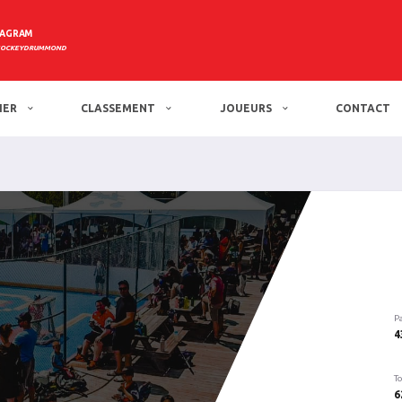
TAGRAM
HOCKEYDRUMMOND
IER
CLASSEMENT
JOUEURS
CONTACT
P
4
To
6