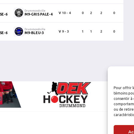
Drummondville
V
10 - 4
0
2
2
0
0
SE-6
M9-GRIS PALE-4
Drummondville
V
9 - 3
1
1
2
0
0
SE-6
M9-BLEU-3
Pour offrir 
témoins pou
consentir à 
comportement
ou de retire
caractéristi
Ac