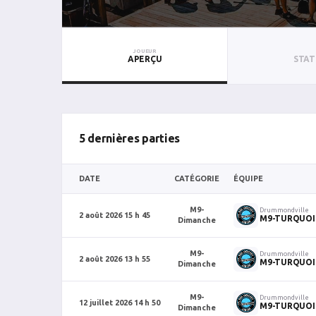
JOUEUR
APERÇU
STAT
5 dernières parties
DATE
CATÉGORIE
ÉQUIPE
M9-
Drummondville
2 août 2026 15 h 45
M9-TURQUOI
Dimanche
M9-
Drummondville
2 août 2026 13 h 55
M9-TURQUOI
Dimanche
M9-
Drummondville
12 juillet 2026 14 h 50
M9-TURQUOI
Dimanche