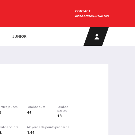
CONTACT
INFO@DEKDRUMMOND.COM
JUNIOR
arties jouées
Total de buts
Total de
passes
3
44
18
tal de points
Moyenne de points par partie
2
1.44