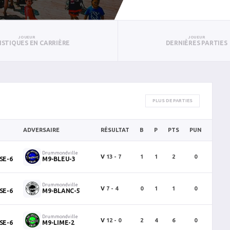
JOUEUR
JOUEUR
ISTIQUES EN CARRIÈRE
DERNIÈRES PARTIES
PLUS DE PARTIES
ADVERSAIRE
RÉSULTAT
B
P
PTS
PUN
BAN
Drummondville
V
13 - 7
1
1
2
0
0
SE-6
M9-BLEU-3
Drummondville
V
7 - 4
0
1
1
0
0
SE-6
M9-BLANC-5
Drummondville
V
12 - 0
2
4
6
0
1
SE-6
M9-LIME-2