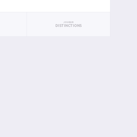
JOUEUR
DISTINCTIONS
PAN
BIN
PIN
0
0
0
0
0
0
0
0
0