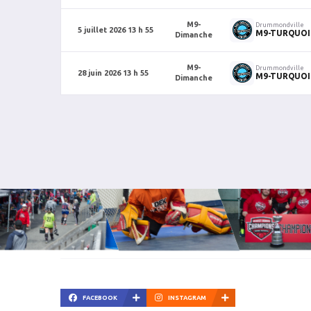
M9-
Drummondville
5 juillet 2026 13 h 55
M9-TURQUOI
Dimanche
M9-
Drummondville
28 juin 2026 13 h 55
M9-TURQUOI
Dimanche
FACEBOOK
INSTAGRAM