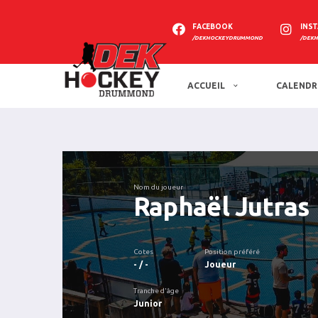
FACEBOOK
INS
/DEKHOCKEYDRUMMOND
/DEK
ACCUEIL
CALENDR
Nom du joueur
Raphaël Jutras
Cotes
Position préféré
- / -
Joueur
Tranche d'âge
Junior