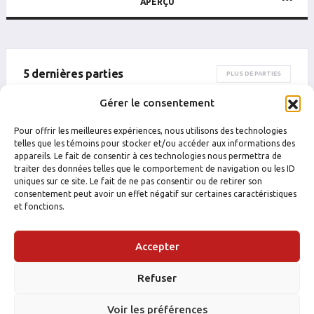
APERÇU
5 dernières parties
PLUS DE PARTIES
Gérer le consentement
DATE
CATÉGORIE
ÉQUIPE
ADVERSAIRE
RÉSULTAT
B
P
PTS
PUN
B
Pour offrir les meilleures expériences, nous utilisons des technologies
telles que les témoins pour stocker et/ou accéder aux informations des
appareils. Le fait de consentir à ces technologies nous permettra de
traiter des données telles que le comportement de navigation ou les ID
uniques sur ce site. Le fait de ne pas consentir ou de retirer son
consentement peut avoir un effet négatif sur certaines caractéristiques
et fonctions.
Accepter
Refuser
Voir les préférences
FACEBOOK
INSTAGRAM