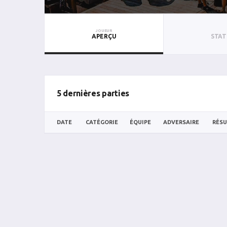
JOUEUR
APERÇU
STAT
5 dernières parties
DATE
CATÉGORIE
ÉQUIPE
ADVERSAIRE
RÉSU