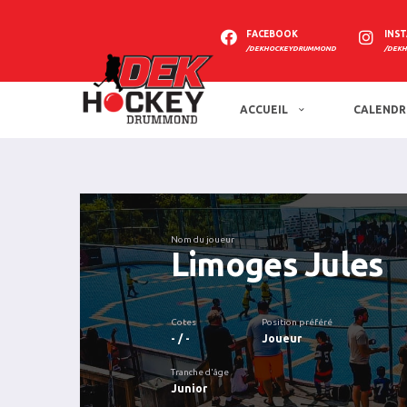
FACEBOOK
INS
/DEKHOCKEYDRUMMOND
/DEK
ACCUEIL
CALENDR
Nom du joueur
Limoges Jules
Cotes
Position préféré
- / -
Joueur
Tranche d'âge
Junior