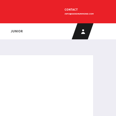
CONTACT
INFO@DEKDRUMMOND.COM
JUNIOR