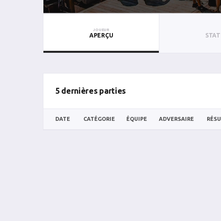
JOUEUR
APERÇU
STAT
5 dernières parties
DATE
CATÉGORIE
ÉQUIPE
ADVERSAIRE
RÉSU