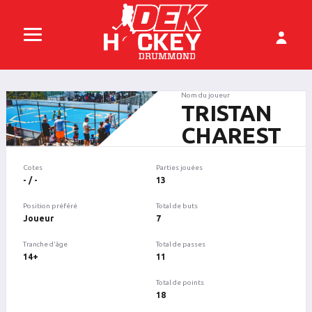
Nom du joueur
TRISTAN
CHAREST
Cotes
Parties jouées
- / -
13
Position préféré
Total de buts
Joueur
7
Tranche d'âge
Total de passes
14+
11
Total de points
18