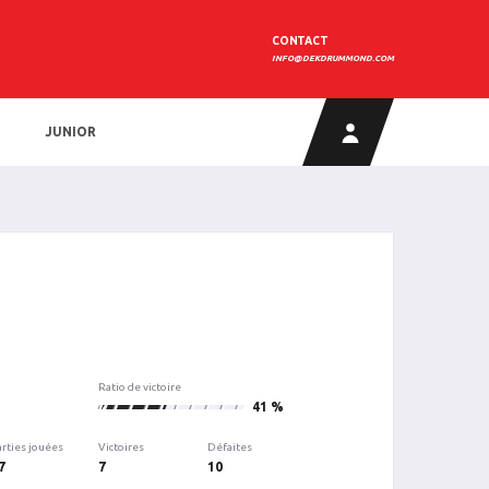
CONTACT
INFO@DEKDRUMMOND.COM
JUNIOR
Ratio de victoire
7
41 %
arties jouées
Victoires
Défaites
7
7
10