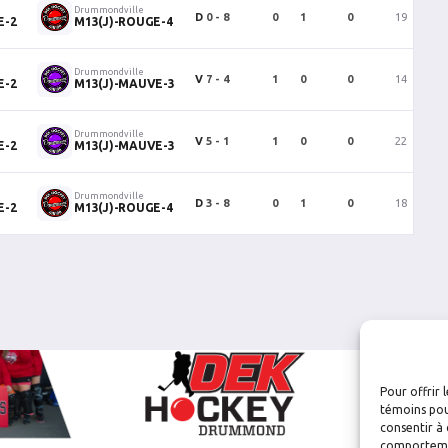
Drummondville
D
0 - 8
0
1
0
19
8
E-2
M13(J)-ROUGE-4
Drummondville
V
7 - 4
1
0
0
14
4
E-2
M13(J)-MAUVE-3
Drummondville
V
5 - 1
1
0
0
22
1
E-2
M13(J)-MAUVE-3
Drummondville
D
3 - 8
0
1
0
18
8
E-2
M13(J)-ROUGE-4
Pour offrir 
témoins pou
consentir à 
comportement