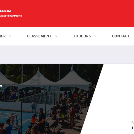
TAGRAM
HOCKEYDRUMMOND
IER
CLASSEMENT
JOUEURS
CONTACT
r
P
1