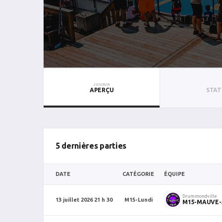
JOUEUR
APERÇU
STAT
5 dernières parties
DATE
CATÉGORIE
ÉQUIPE
Drummondville
13 juillet 2026 21 h 30
M15-Lundi
M15-MAUVE-