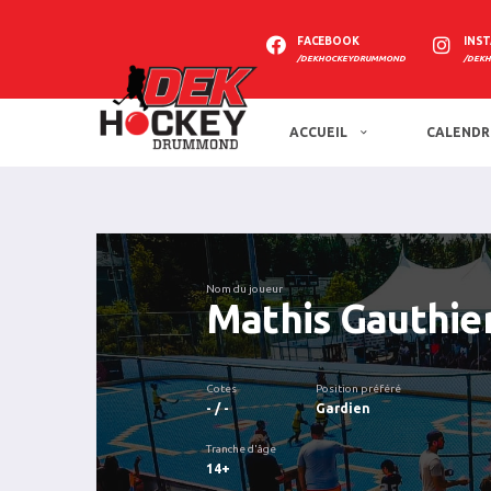
FACEBOOK
INS
/DEKHOCKEYDRUMMOND
/DEK
ACCUEIL
CALENDR
Nom du joueur
Mathis Gauthie
Cotes
Position préféré
- / -
Gardien
Tranche d'âge
14+