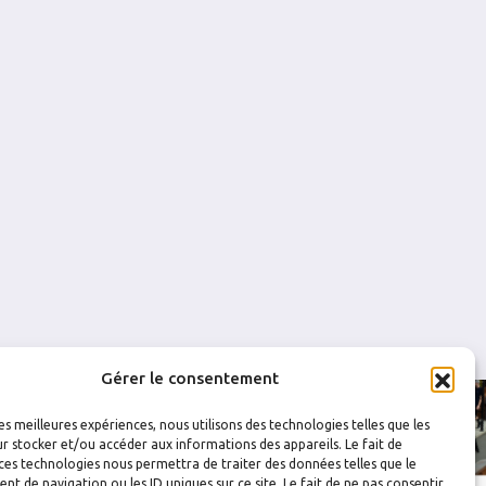
0.579
0
0
0.714
0
0
0.955
0
0
0.556
0
0
Gérer le consentement
les meilleures expériences, nous utilisons des technologies telles que les
r stocker et/ou accéder aux informations des appareils. Le fait de
ces technologies nous permettra de traiter des données telles que le
 de navigation ou les ID uniques sur ce site. Le fait de ne pas consentir