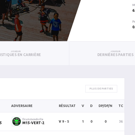
M
6
P
0
JOUEUR
JOUEUR
ISTIQUES EN CARRIÈRE
DERNIÈRES PARTIES
PLUS DE PARTIES
ADVERSAIRE
RÉSULTAT
V
D
DP/DF/N
TC
BC
Drummondville
V
9 - 5
1
0
0
36
5
5
M15-VERT-2