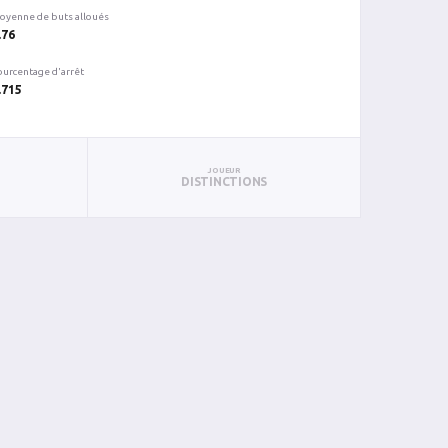
oyenne de buts alloués
.76
ourcentage d'arrêt
.715
JOUEUR
DISTINCTIONS
%ARR
PUN
BL
0.861
0
0