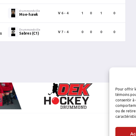
drummondville
V
6 - 4
1
0
1
0
1
Moe-hawk
Drummondville
V
7 - 4
0
0
0
0
0
s
Sabres (C1)
Pour offrir 
témoins pou
consentir à 
comportement
ou de retire
caractéristi
Ac