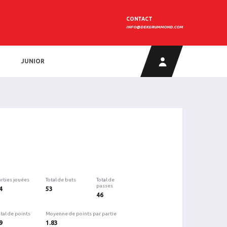
CONTACT
INFO@DEKDRUMMOND.COM
JUNIOR
arties jouées
Total de buts
Total de
passes
4
53
46
tal de points
Moyenne de points par partie
9
1.83