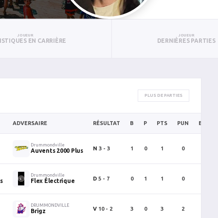
JOUEUR
JOUEUR
ISTIQUES EN CARRIÈRE
DERNIÈRES PARTIES
PLUS DE PARTIES
ADVERSAIRE
RÉSULTAT
B
P
PTS
PUN
BAN
Drummondville
N
3 - 3
1
0
1
0
0
Auvents 2000 Plus
Drummondville
D
5 - 7
0
1
1
0
0
s
Flex Électrique
DRUMMONDVILLE
V
10 - 2
3
0
3
2
0
Brigz