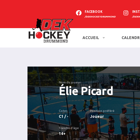
FACEBOOK
INS
/DEKHOCKEYDRUMMOND
/DEK
ACCUEIL
CALENDR
Nom du joueur
Élie Picard
Cotes
Position préféré
C1 / -
Joueur
Tranche d'âge
14+