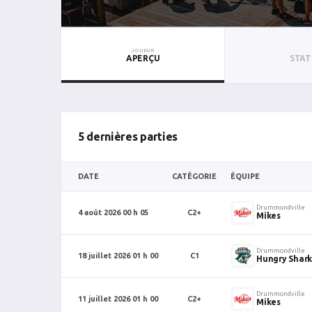
JOUEUR
APERÇU
STAT
5 dernières parties
DATE
CATÉGORIE
ÉQUIPE
Drummondville
4 août 2026 00 h 05
C2+
Mikes
Drummondville
18 juillet 2026 01 h 00
C1
Hungry Shark
Drummondville
11 juillet 2026 01 h 00
C2+
Mikes