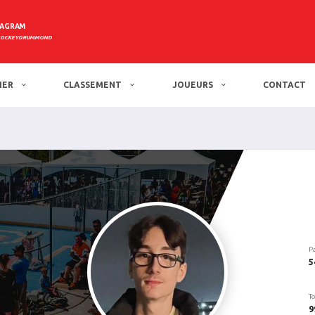
TAGRAM
HOCKEYDRUMMOND
IER
CLASSEMENT
JOUEURS
CONTACT
P
5
To
9