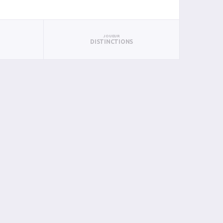
JOUEUR
DISTINCTIONS
PAN
BIN
PIN
0
0
0
0
0
0
0
0
0