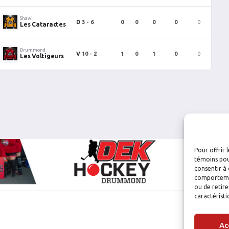
Shawi
D
3 - 6
0
0
0
0
0
0
Les Cataractes
Drummond
V
10 - 2
1
0
1
0
0
0
Les Voltigeurs
Pour offrir 
témoins pou
consentir à 
comportement
ou de retire
caractéristi
Ac