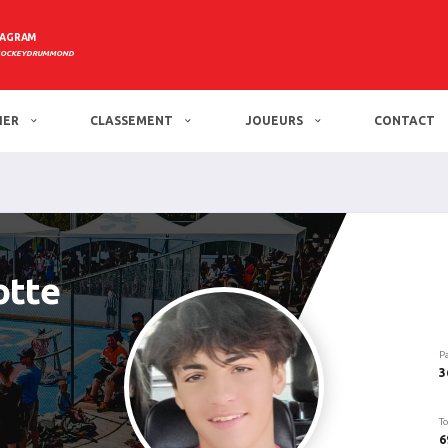
TAGRAM
HOCKEYDRUMMOND
IER
CLASSEMENT
JOUEURS
CONTACT
otte
P
3
To
6