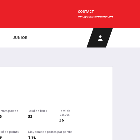
CONTACT
INFO@DEKDRUMMOND.COM
JUNIOR
arties jouées
Total de buts
Total de
passes
6
33
36
tal de points
Moyenne de points par partie
9
1.92