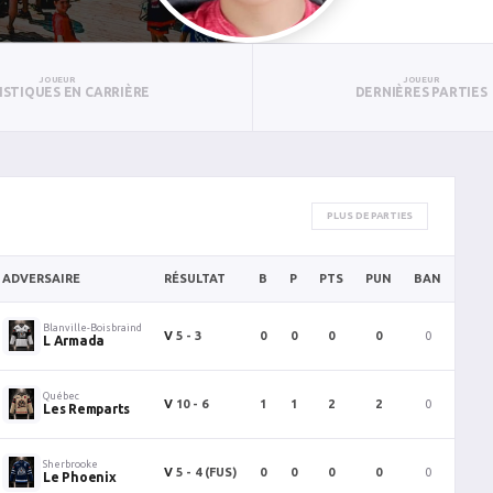
JOUEUR
JOUEUR
ISTIQUES EN CARRIÈRE
DERNIÈRES PARTIES
PLUS DE PARTIES
ADVERSAIRE
RÉSULTAT
B
P
PTS
PUN
BAN
PAN
Blanville-Boisbraind
V
5 - 3
0
0
0
0
0
0
L Armada
Québec
V
10 - 6
1
1
2
2
0
0
Les Remparts
Sherbrooke
V
5 - 4
(FUS)
0
0
0
0
0
0
Le Phoenix