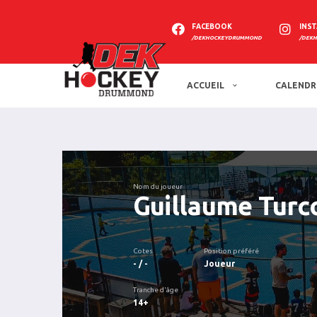
FACEBOOK
INS
/DEKHOCKEYDRUMMOND
/DEK
ACCUEIL
CALENDR
Nom du joueur
Guillaume Turc
Cotes
Position préféré
- / -
Joueur
Tranche d'âge
14+