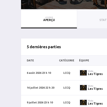
JOUEUR
APERÇU
STAT
5 dernières parties
DATE
CATÉGORIE
ÉQUIPE
Victo
6 août 2026 23 h 10
LCCQ
Les Tigres
Victo
16 juillet 2026 22 h 20
LCCQ
Les Tigres
Victo
9 juillet 2026 23 h 10
LCCQ
Les Tigres