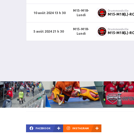
M15-M18-
Drummondville
10 août 2024 13 h 30
M15-M18(L)-R
Lundi
M15-M18-
Drummondville
5 août 2024 21 h 30
M15-M18(L)-R
Lundi
FACEBOOK
INSTAGRAM