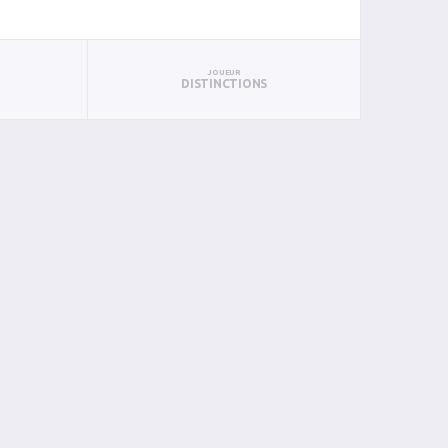
JOUEUR
DISTINCTIONS
BAN
PAN
BIN
PIN
0
0
0
0
0
0
0
0
0
0
0
0