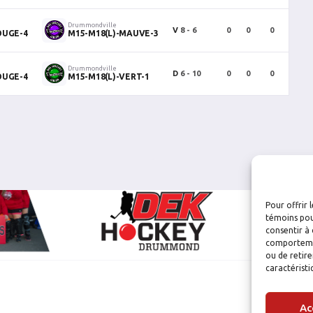
Drummondville
V
8 - 6
0
0
0
2
OUGE-4
M15-M18(L)-MAUVE-3
Drummondville
D
6 - 10
0
0
0
0
OUGE-4
M15-M18(L)-VERT-1
Pour offrir 
témoins pou
consentir à 
comportement
ou de retire
caractéristi
Ac