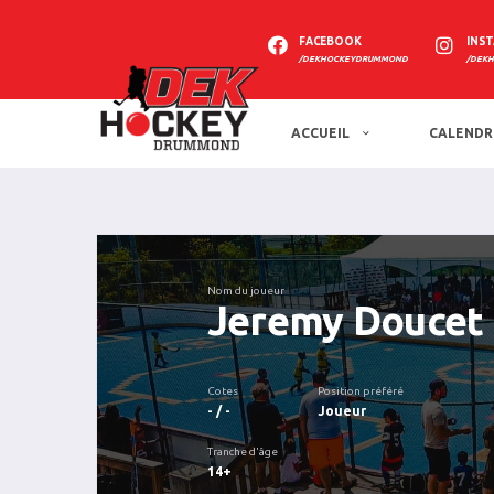
FACEBOOK
INS
/DEKHOCKEYDRUMMOND
/DEK
ACCUEIL
CALENDR
Nom du joueur
Jeremy Doucet
Cotes
Position préféré
- / -
Joueur
Tranche d'âge
14+