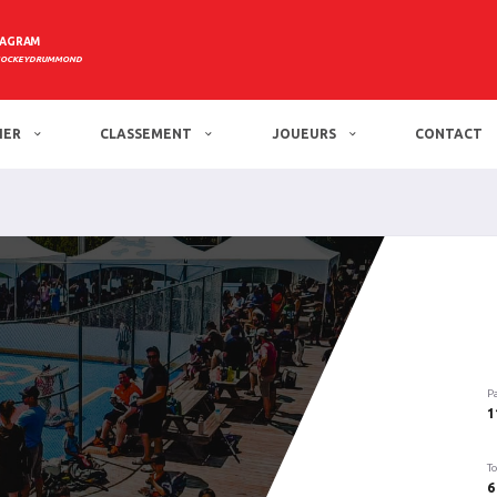
TAGRAM
HOCKEYDRUMMOND
IER
CLASSEMENT
JOUEURS
CONTACT
P
1
To
6