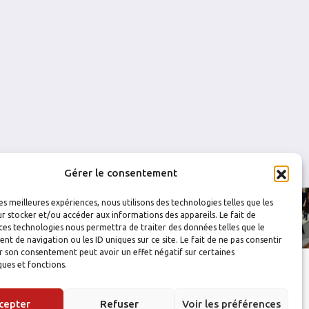
0
0
0
0
0
0
0
0
Gérer le consentement
les meilleures expériences, nous utilisons des technologies telles que les
r stocker et/ou accéder aux informations des appareils. Le fait de
ces technologies nous permettra de traiter des données telles que le
 de navigation ou les ID uniques sur ce site. Le fait de ne pas consentir
r son consentement peut avoir un effet négatif sur certaines
ques et fonctions.
cepter
Refuser
Voir les préférences