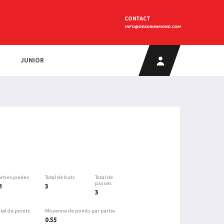
CONTACT
INFO@DEKDRUMMOND.COM
JUNIOR
arties jouées
Total de buts
Total de
passes
1
3
3
tal de points
Moyenne de points par partie
0.55