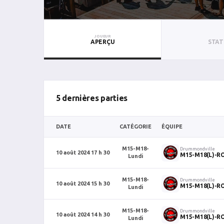
JOUEUR
APERÇU
STAT
5 dernières parties
DATE
CATÉGORIE
ÉQUIPE
M15-M18-
Drummondville
10 août 2024 17 h 30
M15-M18(L)-R
Lundi
M15-M18-
Drummondville
10 août 2024 15 h 30
M15-M18(L)-R
Lundi
M15-M18-
Drummondville
10 août 2024 14 h 30
M15-M18(L)-R
Lundi