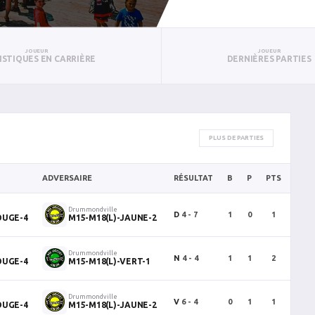
JOUEUR
JOUEUR
ISTIQUES EN CARRIÈRE
DERNIÈRES PARTIES
PLUS DE PARTIES
ADVERSAIRE
RÉSULTAT
B
P
PTS
PUN
Drummondville
D
4 - 7
1
0
1
0
OUGE-4
M15-M18(L)-JAUNE-2
Drummondville
N
4 - 4
1
1
2
0
OUGE-4
M15-M18(L)-VERT-1
Drummondville
V
6 - 4
0
1
1
0
OUGE-4
M15-M18(L)-JAUNE-2