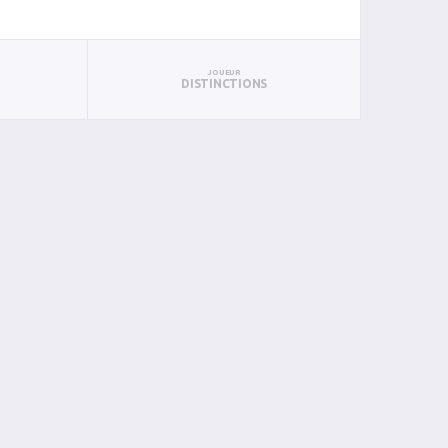
JOUEUR
DISTINCTIONS
N
BIN
PIN
0
0
1
0
0
0