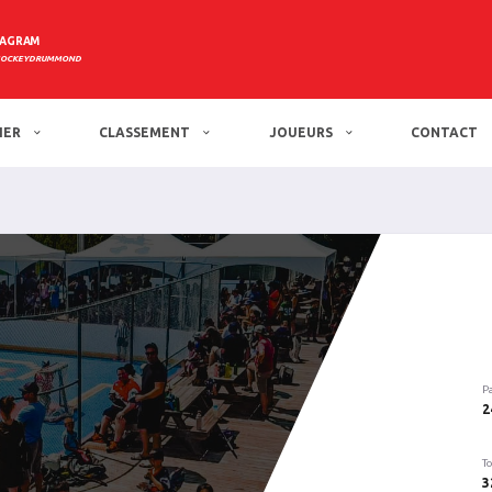
TAGRAM
HOCKEYDRUMMOND
IER
CLASSEMENT
JOUEURS
CONTACT
P
2
To
3