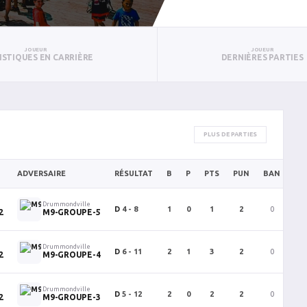
JOUEUR
JOUEUR
ISTIQUES EN CARRIÈRE
DERNIÈRES PARTIES
PLUS DE PARTIES
ADVERSAIRE
RÉSULTAT
B
P
PTS
PUN
BAN
PA
Drummondville
D
4 - 8
1
0
1
2
0
0
2
M9-GROUPE-5
Drummondville
D
6 - 11
2
1
3
2
0
0
2
M9-GROUPE-4
Drummondville
D
5 - 12
2
0
2
2
0
0
2
M9-GROUPE-3