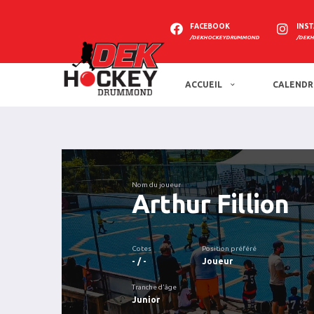
FACEBOOK
INS
/DEKHOCKEYDRUMMOND
/DEK
ACCUEIL
CALENDR
Nom du joueur
Arthur Fillion
Cotes
Position préféré
- / -
Joueur
Tranche d'âge
Junior