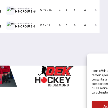
Drummondville
V
13 - 10
4
1
5
0
0
0
2
M9-GROUPE-6
Drummondville
D
3 - 11
0
0
0
0
0
0
2
M9-GROUPE-1
Pour offrir 
témoins pou
consentir à 
comportement
ou de retire
caractéristi
Ac