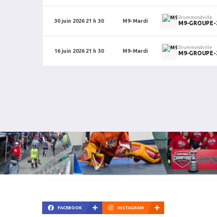
Drummondville
30 juin 2026 21 h 30
M9-Mardi
M9-GROUPE-
Drummondville
16 juin 2026 21 h 30
M9-Mardi
M9-GROUPE-
FACEBOOK
INSTAGRAM