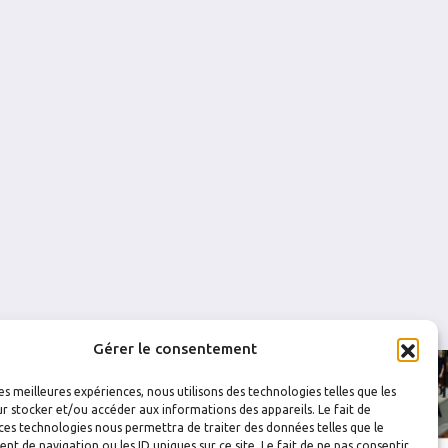
4
0.750
0
0
10
0.744
0
0
9
0.757
0
0
8
0.765
0
0
Gérer le consentement
les meilleures expériences, nous utilisons des technologies telles que les
r stocker et/ou accéder aux informations des appareils. Le fait de
ces technologies nous permettra de traiter des données telles que le
 de navigation ou les ID uniques sur ce site. Le fait de ne pas consentir