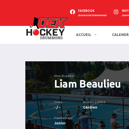
FACEBOOK
INS
/DEKHOCKEYDRUMMOND
/DEK
ACCUEIL
CALENDR
Nom du joueur
Liam Beaulieu
Cotes
Position préféré
- / -
Gardien
Tranche d'âge
Junior