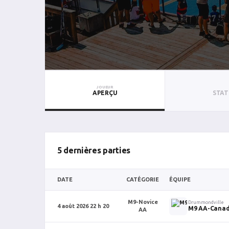
JOUEUR
APERÇU
STAT
5 dernières parties
DATE
CATÉGORIE
ÉQUIPE
M9-Novice
Drummondville
4 août 2026 22 h 20
M9 AA-Canad
AA