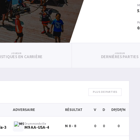
M
5
P
0
JOUEUR
JOUEUR
ISTIQUES EN CARRIÈRE
DERNIÈRES PARTIES
PLUS DE PARTIES
ADVERSAIRE
RÉSULTAT
V
D
DP/DF/N
TC
Drummondville
N
8 - 8
0
0
0
56
a-3
M9 AA-USA-4