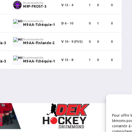
Drummondville
V
12 - 4
1
0
0
16
M9F-FROST-3
Drummondville
D
6 - 10
0
1
0
39
M9 AA-Tchéquie-1
Drummondville
V
10 - 9
(FUS)
0
0
0
37
a-3
M9 AA-Finlande-2
Drummondville
V
13 - 8
1
0
0
34
a-3
M9 AA-Tchéquie-1
Pour offrir 
témoins pou
consentir à 
comportement