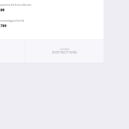
oyenne de buts alloués
.88
ourcentage d'arrêt
.789
JOUEUR
DISTINCTIONS
BC
%ARR
PUN
BL
8
0.857
0
0