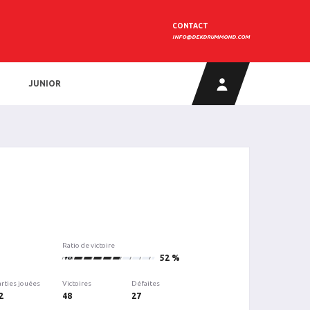
CONTACT
INFO@DEKDRUMMOND.COM
JUNIOR
Ratio de victoire
48
52 %
arties jouées
Victoires
Défaites
2
48
27