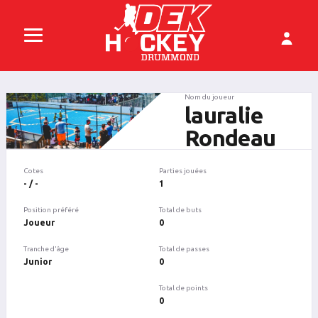
Nom du joueur
lauralie
Rondeau
Cotes
Parties jouées
- / -
1
Position préféré
Total de buts
Joueur
0
Tranche d'âge
Total de passes
Junior
0
Total de points
0