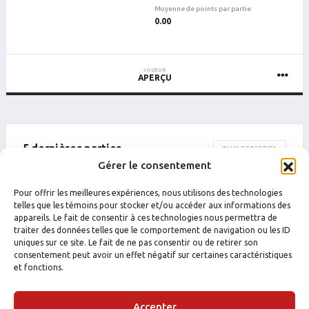
Moyenne de points par partie
0.00
JOUEUR
APERÇU
5 dernières parties
PLUS DE PARTIES
Gérer le consentement
DATE
CATÉGORIE
ÉQUIPE
ADVERSAIRE
Pour offrir les meilleures expériences, nous utilisons des technologies
Drummondville
Drummondvill
telles que les témoins pour stocker et/ou accéder aux informations des
10 août 2024 15 h 30
M7-Mardi
M7(M)-JAUNE-4
M7(M)-VER
appareils. Le fait de consentir à ces technologies nous permettra de
traiter des données telles que le comportement de navigation ou les ID
uniques sur ce site. Le fait de ne pas consentir ou de retirer son
consentement peut avoir un effet négatif sur certaines caractéristiques
et fonctions.
Accepter