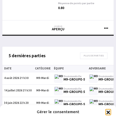
Moyenne de points par partie
0.80
JOUEUR
APERÇU
5 dernières parties
PLUS DE PARTIES
DATE
CATÉGORIE
ÉQUIPE
ADVERSAIRE
Drummondville
Drummondvill
4 août 2026 21 h 30
M9-Mardi
M9-GROUPE-5
M9-GROUP
Drummondville
Drummondvill
14 juillet 2026 21 h 30
M9-Mardi
M9-GROUPE-5
M9-GROUP
Drummondville
Drummondvill
30 juin 2026 22 h 20
M9-Mardi
M9-GROUPE-5
M9-GROUP
Gérer le consentement
Drummondville
Drummondvill
16 juin 2026 22 h 20
M9-Mardi