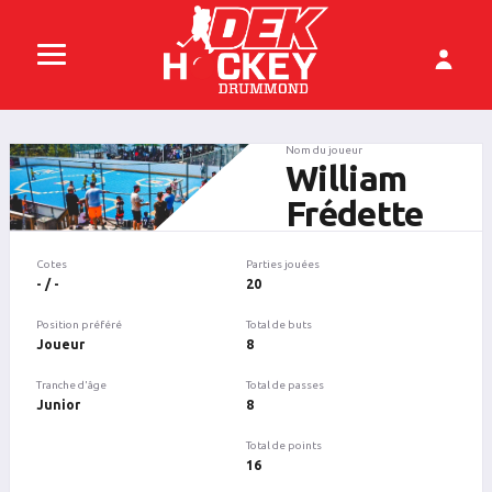
Nom du joueur
William
Frédette
Cotes
Parties jouées
- / -
20
Position préféré
Total de buts
Joueur
8
Tranche d'âge
Total de passes
Junior
8
Total de points
16