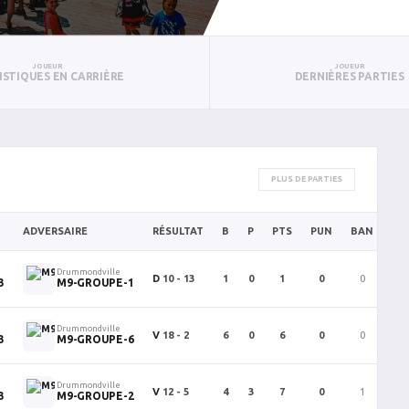
JOUEUR
JOUEUR
ISTIQUES EN CARRIÈRE
DERNIÈRES PARTIES
PLUS DE PARTIES
ADVERSAIRE
RÉSULTAT
B
P
PTS
PUN
BAN
PA
Drummondville
D
10 - 13
1
0
1
0
0
0
3
M9-GROUPE-1
Drummondville
V
18 - 2
6
0
6
0
0
0
3
M9-GROUPE-6
Drummondville
V
12 - 5
4
3
7
0
1
0
3
M9-GROUPE-2