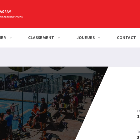
TAGRAM
HOCKEYDRUMMOND
IER
CLASSEMENT
JOUEURS
CONTACT
P
2
To
3