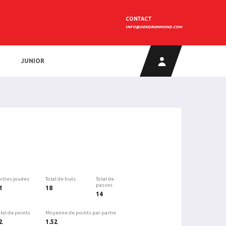
CONTACT
INFO@DEKDRUMMOND.COM
JUNIOR
arties jouées
Total de buts
Total de
passes
1
18
14
tal de points
Moyenne de points par partie
2
1.52