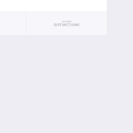
JOUEUR
DISTINCTIONS
N
BIN
PIN
0
0
0
0
0
0