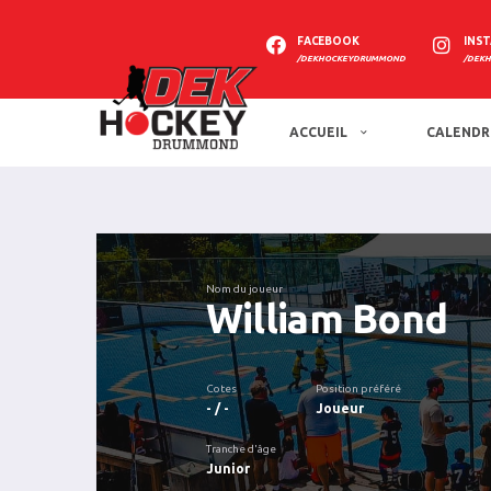
FACEBOOK
INS
/DEKHOCKEYDRUMMOND
/DEK
ACCUEIL
CALENDR
Nom du joueur
William Bond
Cotes
Position préféré
- / -
Joueur
Tranche d'âge
Junior