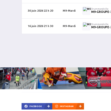
Drummondville
30 juin 2026 22 h 20
M9-Mardi
M9-GROUPE-
Drummondville
16 juin 2026 21 h 30
M9-Mardi
M9-GROUPE-
FACEBOOK
INSTAGRAM