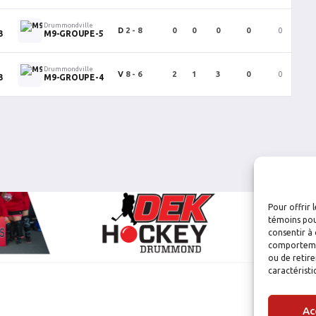
Drummondville
D
2 - 8
0
0
0
0
0
0
3
M9-GROUPE-5
Drummondville
V
8 - 6
2
1
3
0
0
0
3
M9-GROUPE-4
Pour offrir 
témoins pou
consentir à 
comportement
ou de retire
caractéristi
Ac