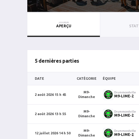
JOUEUR
APERÇU
STAT
5 dernières parties
DATE
CATÉGORIE
ÉQUIPE
M9-
Drummondville
2 août 2026 15 h 45
M9-LIME-2
Dimanche
M9-
Drummondville
2 août 2026 13 h 55
M9-LIME-2
Dimanche
M9-
Drummondville
12 juillet 2026 14 h 50
M9-LIME-2
Dimanche