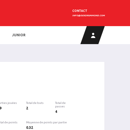
CONTACT
INFO@DEKDRUMMOND.COM
JUNIOR
arties jouées
Total de buts
Total de
passes
9
2
4
tal de points
Moyenne de points par partie
0.32