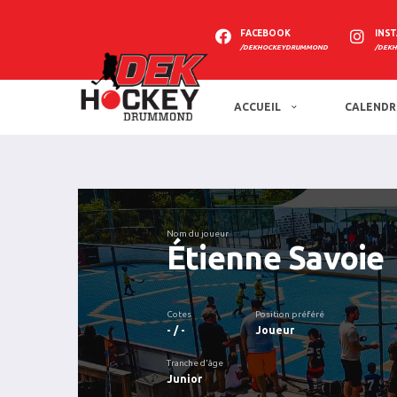
FACEBOOK
INS
/DEKHOCKEYDRUMMOND
/DEK
ACCUEIL
CALENDR
Nom du joueur
Étienne Savoie
Cotes
Position préféré
- / -
Joueur
Tranche d'âge
Junior