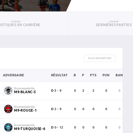
JOUEUR
JOUEUR
ISTIQUES EN CARRIÈRE
DERNIÈRES PARTIES
PLUS DE PARTIES
ADVERSAIRE
RÉSULTAT
B
P
PTS
PUN
BAN
P
Drummondville
D
3 - 9
0
2
2
0
0
M9-BLANC-5
Drummondville
D
2 - 9
0
0
0
0
0
M9-ROUGE-1
Drummondville
D
0 - 12
0
0
0
0
0
M9-TURQUOISE-6