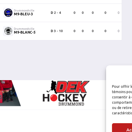
Drummondville
D
2 - 4
0
0
0
0
0
M9-BLEU-3
Drummondville
D
3 - 10
0
0
0
0
0
M9-BLANC-5
Pour offrir 
témoins pou
consentir à 
comportement
ou de retire
caractéristi
Ac