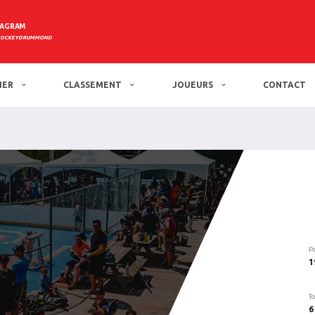
TAGRAM
HOCKEYDRUMMOND
IER
CLASSEMENT
JOUEURS
CONTACT
P
1
To
6