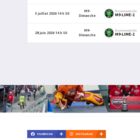
M9-
Drummondville
5 juillet 2026 14 h 50
M9-LIME-2
Dimanche
M9-
Drummondville
28 juin 2026 14 h 50
M9-LIME-2
Dimanche
FACEBOOK
INSTAGRAM