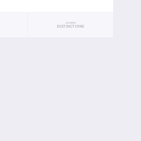
JOUEUR
DISTINCTIONS
AN
BIN
PIN
0
0
0
0
0
0
0
0
0