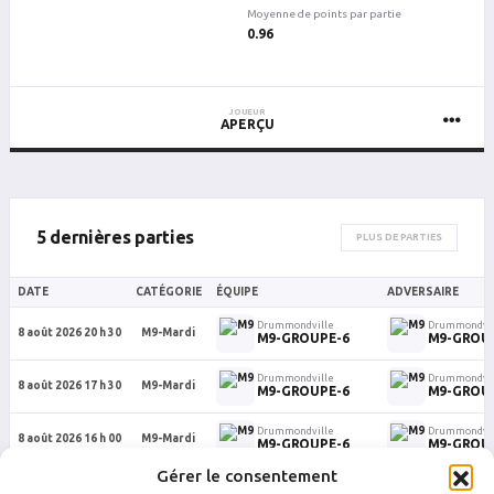
Moyenne de points par partie
0.96
JOUEUR
APERÇU
5 dernières parties
PLUS DE PARTIES
DATE
CATÉGORIE
ÉQUIPE
ADVERSAIRE
Drummondville
Drummondvil
8 août 2026 20 h 30
M9-Mardi
M9-GROUPE-6
M9-GROU
Drummondville
Drummondvil
8 août 2026 17 h 30
M9-Mardi
M9-GROUPE-6
M9-GROU
Drummondville
Drummondvil
8 août 2026 16 h 00
M9-Mardi
M9-GROUPE-6
M9-GROU
Gérer le consentement
M11-
Drummondville
Drummondvil
5 août 2026 21 h 30