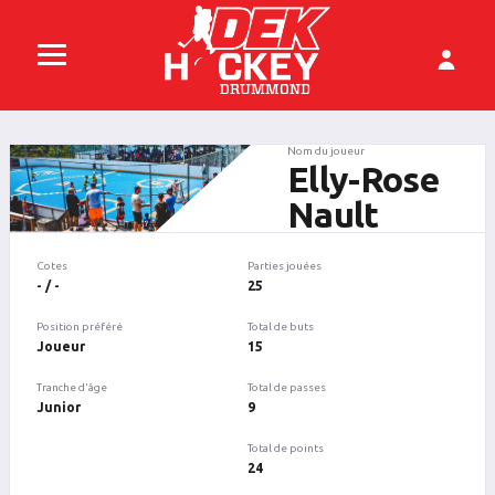
Nom du joueur
Elly-Rose
Nault
Cotes
Parties jouées
- / -
25
Position préféré
Total de buts
Joueur
15
Tranche d'âge
Total de passes
Junior
9
Total de points
24