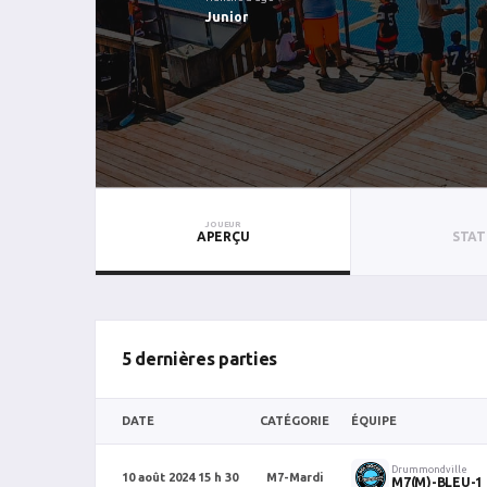
Junior
JOUEUR
APERÇU
STAT
5 dernières parties
DATE
CATÉGORIE
ÉQUIPE
Drummondville
10 août 2024 15 h 30
M7-Mardi
M7(M)-BLEU-1