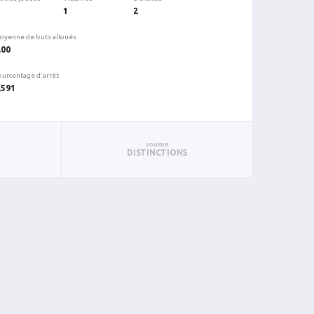
1
2
oyenne de buts alloués
.00
ourcentage d'arrêt
.591
JOUEUR
DISTINCTIONS
%ARR
PUN
BL
0.750
0
0