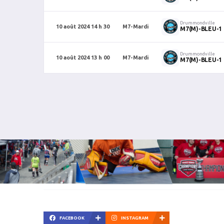
Drummondville
10 août 2024 14 h 30
M7-Mardi
M7(M)-BLEU-1
Drummondville
10 août 2024 13 h 00
M7-Mardi
M7(M)-BLEU-1
FACEBOOK
INSTAGRAM