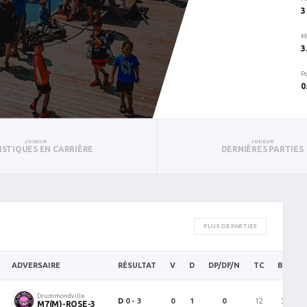
3
M
3
P
0
JOUEUR
JOUEUR
ISTIQUES EN CARRIÈRE
DERNIÈRES PARTIES
PLUS DE PARTIES
ADVERSAIRE
RÉSULTAT
V
D
DP/DF/N
TC
BC
Drummondville
D
0 - 3
0
1
0
12
3
M7(M)-ROSE-3