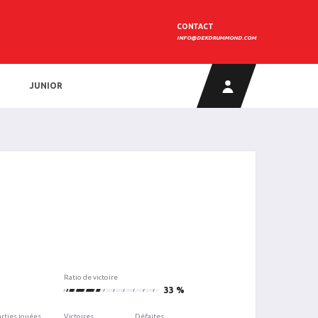
CONTACT
INFO@DEKDRUMMOND.COM
JUNIOR
Ratio de victoire
1
33 %
arties jouées
Victoires
Défaites