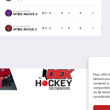
Drummondville
D
3 - 4
0
1
0
4
4
M7(M)-MAUVE-6
Drummondville
V
3 - 2
1
0
0
6
2
M7(M)-ROUGE-2
Pour offrir 
témoins pou
consentir à 
comportement
ou de retire
caractéristi