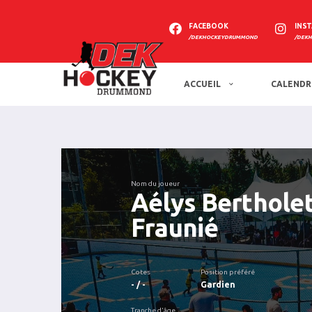
FACEBOOK
INS
/DEKHOCKEYDRUMMOND
/DEK
ACCUEIL
CALENDR
Nom du joueur
Aélys Bertholet
Fraunié
Cotes
Position préféré
- / -
Gardien
Tranche d'âge