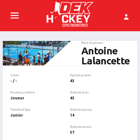
Nom du joueur
Antoine
Lalancette
Cotes
Parties jouées
- / -
43
Position préféré
Total de buts
Joueur
43
Tranche d'âge
Total de passes
Junior
14
Total de points
57