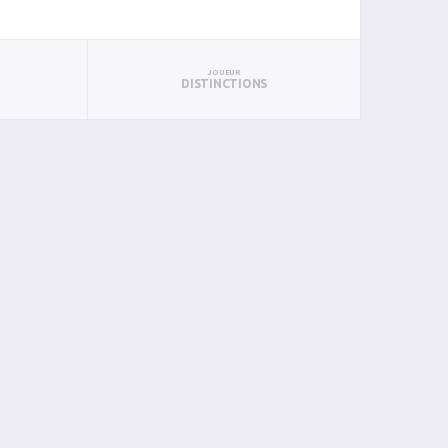
JOUEUR
DISTINCTIONS
PAN
BIN
PIN
1
0
0
1
1
0
0
0
0