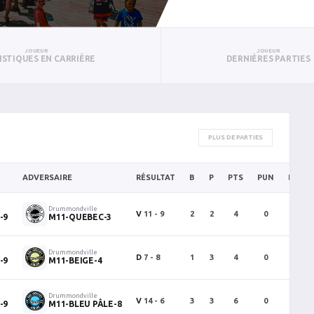
JOUEUR
JOUEUR
ISTIQUES EN CARRIÈRE
DERNIÈRES PARTIES
PLUS DE PARTIES
ADVERSAIRE
RÉSULTAT
B
P
PTS
PUN
BAN
Drummondville
V
11 - 9
2
2
4
0
0
-9
M11-QUEBEC-3
Drummondville
D
7 - 8
1
3
4
0
0
-9
M11-BEIGE-4
Drummondville
V
14 - 6
3
3
6
0
0
-9
M11-BLEU PÂLE-8