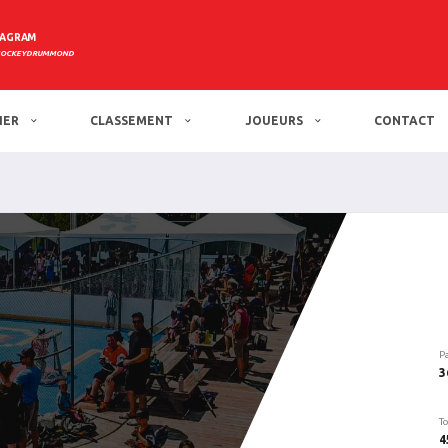
TAGRAM
HOCKEYDRUMMOND
IER
CLASSEMENT
JOUEURS
CONTACT
P
3
To
4