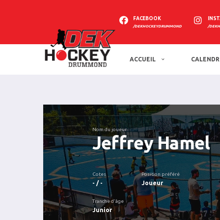
FACEBOOK
INS
/DEKHOCKEYDRUMMOND
/DEK
ACCUEIL
CALENDR
Nom du joueur
Jeffrey Hamel
Cotes
Position préféré
- / -
Joueur
Tranche d'âge
Junior