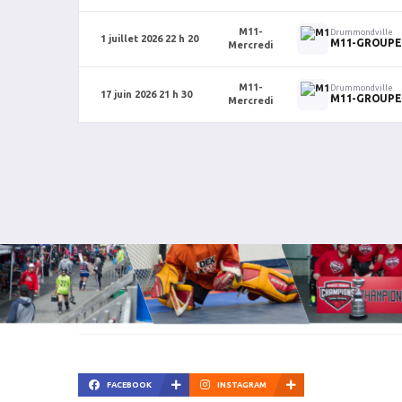
M11-
Drummondville
1 juillet 2026 22 h 20
M11-GROUPE
Mercredi
M11-
Drummondville
17 juin 2026 21 h 30
M11-GROUPE
Mercredi
FACEBOOK
INSTAGRAM