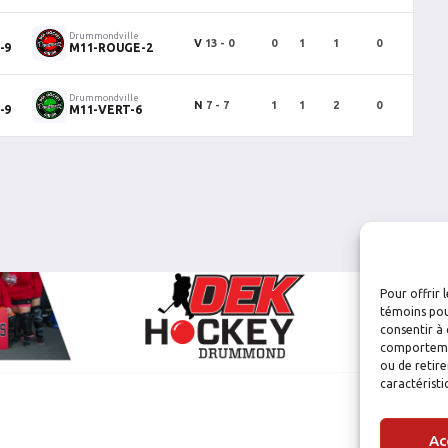
Drummondville
V
13 - 0
0
1
1
0
0
-9
M11-ROUGE-2
Drummondville
N
7 - 7
1
1
2
0
0
-9
M11-VERT-6
Pour offrir 
témoins pou
consentir à 
comportement
ou de retire
caractéristi
Ac