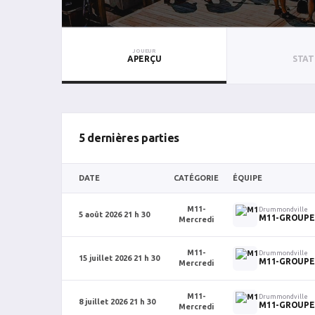
JOUEUR
APERÇU
STAT
5 dernières parties
DATE
CATÉGORIE
ÉQUIPE
M11-
Drummondville
5 août 2026 21 h 30
M11-GROUPE
Mercredi
M11-
Drummondville
15 juillet 2026 21 h 30
M11-GROUPE
Mercredi
M11-
Drummondville
8 juillet 2026 21 h 30
M11-GROUPE
Mercredi