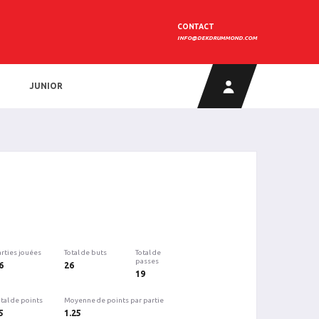
CONTACT
INFO@DEKDRUMMOND.COM
JUNIOR
arties jouées
Total de buts
Total de
passes
6
26
19
tal de points
Moyenne de points par partie
5
1.25