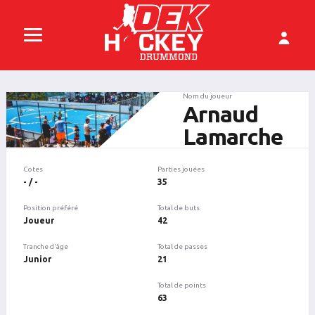
Nom du joueur
Arnaud
Lamarche
Cotes
Parties jouées
- / -
35
Position préféré
Total de buts
Joueur
42
Tranche d'âge
Total de passes
Junior
21
Total de points
63