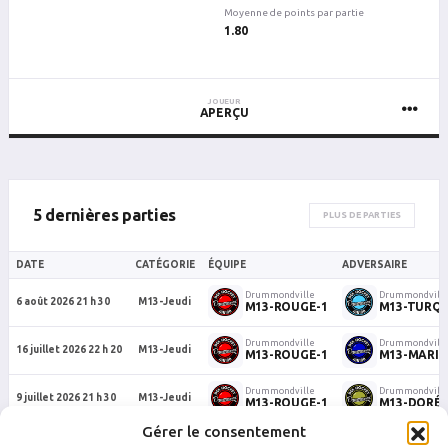
Moyenne de points par partie
1.80
JOUEUR
APERÇU
5 dernières parties
PLUS DE PARTIES
DATE
CATÉGORIE
ÉQUIPE
ADVERSAIRE
Drummondville
Drummondvill
6 août 2026 21 h 30
M13-Jeudi
M13-ROUGE-1
M13-TURQU
Drummondville
Drummondvill
16 juillet 2026 22 h 20
M13-Jeudi
M13-ROUGE-1
M13-MARIN
Drummondville
Drummondvill
9 juillet 2026 21 h 30
M13-Jeudi
M13-ROUGE-1
M13-DORÉ-
Gérer le consentement
Drummondville
Drummondvill
2 juillet 2026 22 h 20
M13-Jeudi